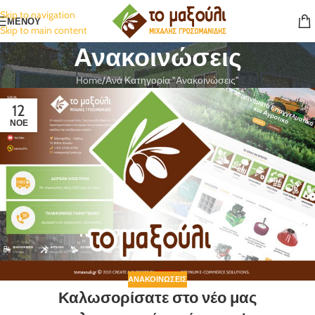
Skip to navigation
ΜΕΝΟΥ
Skip to main content
Ανακοινώσεις
Home
Ανά Κατηγορία "Ανακοινώσεις"
12
ΝΟΈ
ΑΝΑΚΟΙΝΏΣΕΙΣ
Καλωσορίσατε στο νέο μας