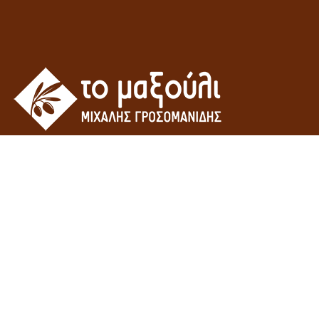
Η εταιρεία του γεωπόνου Γροσομανίδη Μιχάλη – “Το μαξούλι”
δραστηριοποιείτε στον χώρο του εμπορίου γεωργικών εφοδίων και
οικοδομικών υλικών.
Μανταμάδος - Λέσβος,
ΤΚ 81104, Ελλάδα
(+30) 22530 61706
m.grosomanidis[@]gmail.com