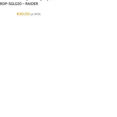
RDP-SGLG20 – RAIDER
€
40,00
με ΦΠΑ