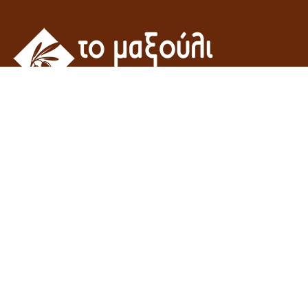
Η εταιρεία του γεωπόνου Γροσομανίδη Μιχάλη – “Το μαξούλι”
δραστηριοποιείτε στον χώρο του εμπορίου γεωργικών εφοδίων και
οικοδομικών υλικών.
Μανταμάδος - Λέσβος,
ΤΚ 81104, Ελλάδα
(+30) 22530 61706
m.grosomanidis[@]gmail.com