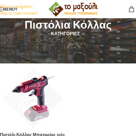
Skip to navigation
ΜΕΝΟΥ
Skip to main content
Πιστόλια Κόλλας
ΚΑΤΗΓΟΡΙΕΣ
Αρχική σελίδα
Εργαλεία
Μπαταρίας
Πιστόλια Κόλλας
Εμφάνιση του μοναδικού αποτελέσματος
ΦΙΛΤΡΑ ΤΑΞΙΝΟΜΗΣΗΣ
Filters
Πιστόλι Κόλλας Μπαταρίας solo