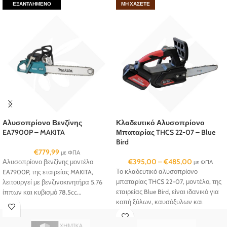
ΕΞΑΝΤΛΗΜΈΝΟ
ΜΗ ΧΆΣΕΤΕ
Αλυσοπρίονο Βενζίνης
Κλαδευτικό Αλυσοπρίονο
EA7900P – MAKITA
Μπαταρίας THCS 22-07 – Blue
Bird
€
779,99
με ΦΠΑ
€
395,00
–
€
485,00
Αλυσοπρίονο βενζίνης μοντέλο
με ΦΠΑ
Το κλαδευτικό αλυσοπρίονο
EA7900P, της εταιρείας MAKITA,
μπαταρίας THCS 22-07, μοντέλο, της
λειτουργεί με βενζινοκινητήρα 5.76
εταιρείας Blue Bird, είναι ιδανικό για
ίππων και κυβισμό 78.5cc...
κοπή ξύλων, καυσόξυλων και
μικρών δέντρων...