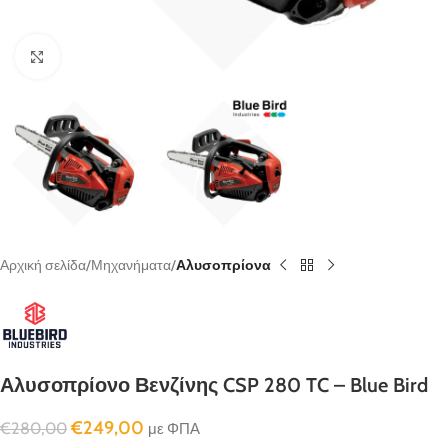
κλικ για μεγένθυνση
Αρχική σελίδα
Μηχανήματα
Αλυσοπρίονα
Αλυσοπρίονο Βενζίνης CSP 280 TC – Blue Bird
€
249,00
€
280,00
με ΦΠΑ