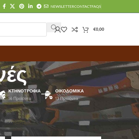
NEWSLETTER
CONTACT
FAQS
€
0,00
νές
ΚΤΗΝΟΤΡΟΦΊΑ
ΟΙΚΟΔΟΜΙΚΆ
16 Προϊόντα
13 Προϊόντα
ΑΞΙΝΟΜΗΣΗΣ
Εμφάνιση
12
24
36
Filters