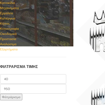
Κατοικίδια
Μηχανήματα
Εργαλεία
Καλιέργεια
Κήπος
Κτηνοτροφία
Οικοδομικά
Προστασία
Αναλώσιμα
Εξαρτήματα
ΦΙΛΤΡΆΡΙΣΜΑ ΤΙΜΉΣ
Φιλτράρισμα