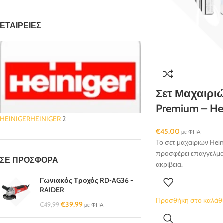
ΕΤΑΙΡΕΊΕΣ
Σετ Μαχαιριώ
Premium – Hei
HEINIGER
HEINIGER
2
€
45,00
με ΦΠΑ
Το σετ μαχαιριών Hein
προσφέρει επαγγελμα
ΣΕ ΠΡΟΣΦΟΡΆ
ακρίβεια.
Γωνιακός Τροχός RD-AG36 -
RAIDER
Προσθήκη στο καλάθ
€
39,99
€
49,99
με ΦΠΑ