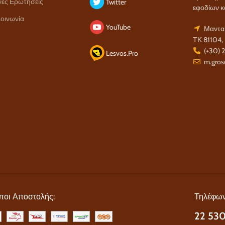
νές Ερωτήσεις
Twitter
εφοδίων κ
οινωνία
YouTube
Μανταμ
ΤΚ 81104,
(+30) 
Lesvos.Pro
m.gros
ποι Αποστολής:
Τηλέφων
22 530