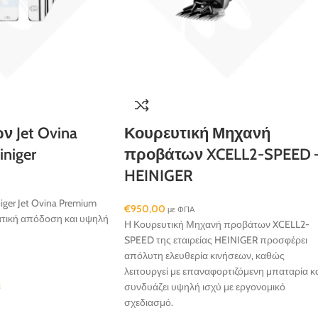
ν Jet Ovina
Κουρευτική Μηχανή
niger
προβάτων XCELL2-SPEED 
HEINIGER
iger Jet Ovina Premium
€
950,00
με ΦΠΑ
τική απόδοση και υψηλή
Η Κουρευτική Μηχανή προβάτων XCELL2-
SPEED της εταιρείας HEINIGER προσφέρει
απόλυτη ελευθερία κινήσεων, καθώς
λειτουργεί με επαναφορτιζόμενη μπαταρία κ
ι
συνδυάζει υψηλή ισχύ με εργονομικό
σχεδιασμό.