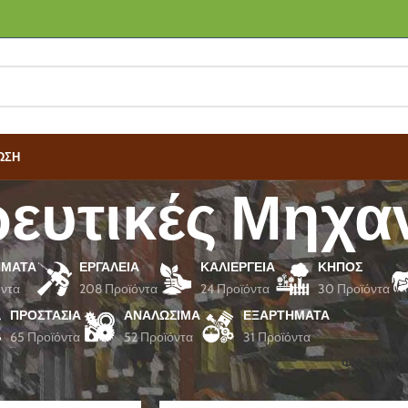
ΩΣΗ
ευτικές Μηχα
ΜΑΤΑ
ΕΡΓΑΛΕΊΑ
ΚΑΛΙΈΡΓΕΙΑ
ΚΉΠΟΣ
όντα
208 Προϊόντα
24 Προϊόντα
30 Προϊόντα
ΠΡΟΣΤΑΣΊΑ
ΑΝΑΛΏΣΙΜΑ
ΕΞΑΡΤΉΜΑΤΑ
65 Προϊόντα
52 Προϊόντα
31 Προϊόντα
ροφία
Κουρευτικές Μηχανές
ΦΙΛΤΡΑ Τ