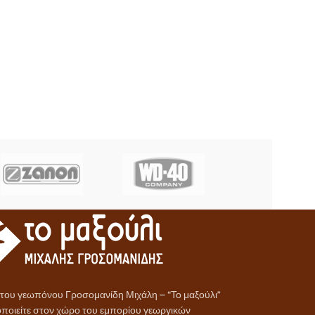
α του γεωπόνου Γροσομανίδη Μιχάλη – “Το μαξούλι”
ποιείτε στον χώρο του εμπορίου γεωργικών