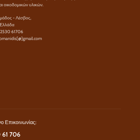
αι οικοδομικών υλικών.
άδος - Λέσβος,
 Ελλάδα
22530 61706
omanidis[@]gmail.com
ο Επικοινωνίας:
 61 706