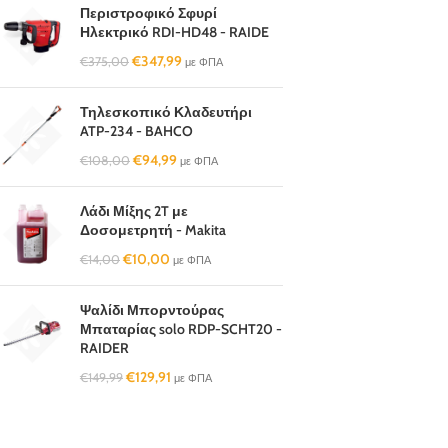
Περιστροφικό Σφυρί
Ηλεκτρικό RDI-HD48 - RAIDE
€
347,99
€
375,00
με ΦΠΑ
Τηλεσκοπικό Κλαδευτήρι
ATP-234 - BAHCO
€
94,99
€
108,00
με ΦΠΑ
Λάδι Μίξης 2T με
Δοσομετρητή - Makita
€
10,00
€
14,00
με ΦΠΑ
Ψαλίδι Μπορντούρας
Μπαταρίας solo RDP-SCHT20 -
RAIDER
€
129,91
€
149,99
με ΦΠΑ