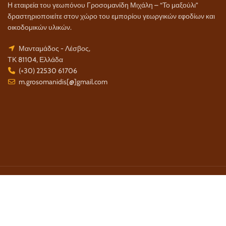
Η εταιρεία του γεωπόνου Γροσομανίδη Μιχάλη – “Το μαξούλι”
δραστηριοποιείτε στον χώρο του εμπορίου γεωργικών εφοδίων και
οικοδομικών υλικών.
Μανταμάδος - Λέσβος,
ΤΚ 81104, Ελλάδα
(+30) 22530 61706
m.grosomanidis[@]gmail.com
Τρόποι Πληρωμής:
Τρόποι Αποστολής: