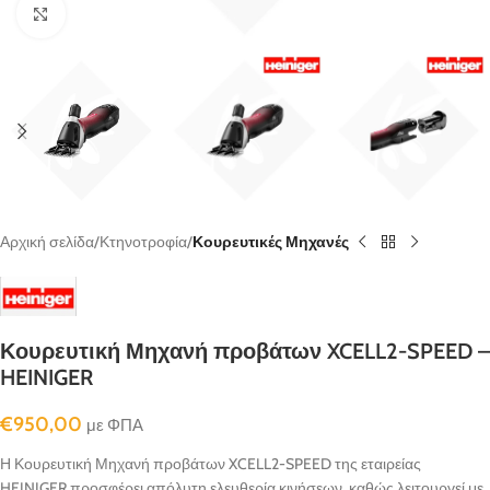
κλικ για μεγένθυνση
Αρχική σελίδα
Κτηνοτροφία
Κουρευτικές Μηχανές
Κουρευτική Μηχανή προβάτων XCELL2-SPEED –
HEINIGER
€
950,00
με ΦΠΑ
Η Κουρευτική Μηχανή προβάτων XCELL2-SPEED της εταιρείας
HEINIGER προσφέρει απόλυτη ελευθερία κινήσεων, καθώς λειτουργεί με