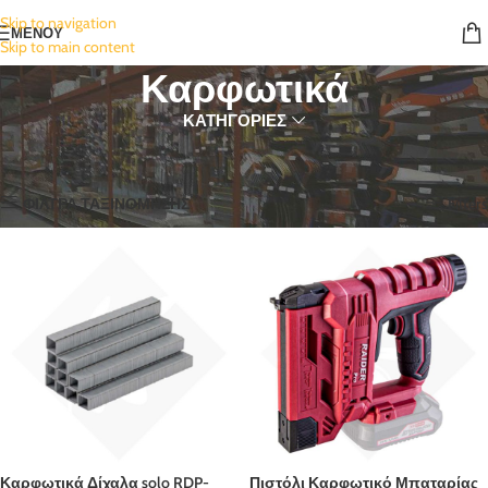
Skip to navigation
ΜΕΝΟΥ
Skip to main content
Καρφωτικά
ΚΑΤΗΓΟΡΙΕΣ
Αρχική σελίδα
Εργαλεία
Μπαταρίας
Καρφωτικά
Προβάλλονται όλα - 2 αποτελέσματα
ΦΙΛΤΡΑ ΤΑΞΙΝΟΜΗΣΗΣ
Filters
Καρφωτικά Δίχαλα solo RDP-
Πιστόλι Καρφωτικό Μπαταρίας