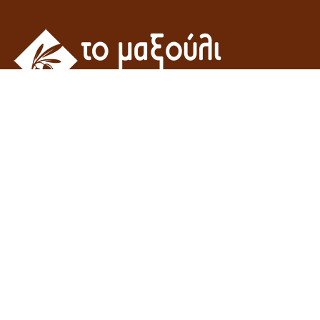
Η εταιρεία του γεωπόνου Γροσομανίδη Μιχάλη – “Το μαξούλι”
δραστηριοποιείτε στον χώρο του εμπορίου γεωργικών εφοδίων και
οικοδομικών υλικών.
Μανταμάδος - Λέσβος,
ΤΚ 81104, Ελλάδα
(+30) 22530 61706
m.grosomanidis[@]gmail.com