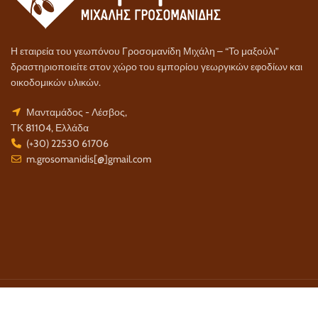
Η εταιρεία του γεωπόνου Γροσομανίδη Μιχάλη – “Το μαξούλι”
δραστηριοποιείτε στον χώρο του εμπορίου γεωργικών εφοδίων και
οικοδομικών υλικών.
Μανταμάδος - Λέσβος,
ΤΚ 81104, Ελλάδα
(+30) 22530 61706
m.grosomanidis[@]gmail.com
Τρόποι Πληρωμής:
Τρόποι Αποστολής: