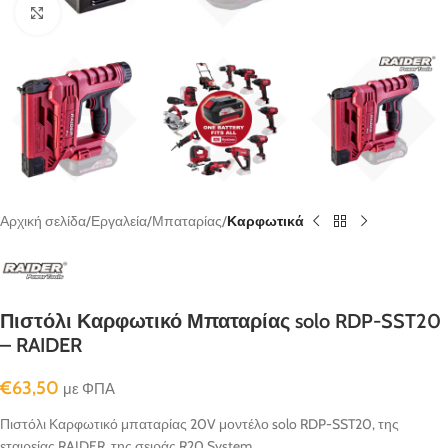
κλικ για μεγένθυνση
Αρχική σελίδα
Εργαλεία
Μπαταρίας
Καρφωτικά
Πιστόλι Καρφωτικό Μπαταρίας solo RDP-SST20
– RAIDER
€
63,50
με ΦΠΑ
Πιστόλι Καρφωτικό μπαταρίας 20V μοντέλο solo RDP-SST20, της
εταιρείας RAIDER, της σειράς R20 System…