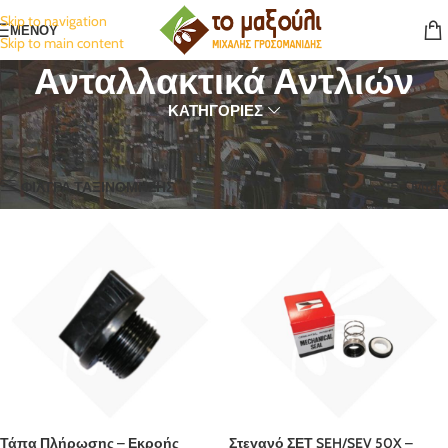
Skip to navigation
ΜΕΝΟΥ
Skip to main content
Ανταλλακτικά Αντλιών
ΚΑΤΗΓΟΡΙΕΣ
Αρχική σελίδα
Ανταλλακτικά
Ανταλλακτικά Αντλιών
Προβάλλονται όλα - 10 αποτελέσματα
ΦΙΛΤΡΑ ΤΑΞΙΝΟΜΗΣΗΣ
Filters
Τάπα Πλήρωσης – Εκροής
Στεγανό ΣΕΤ SEH/SEV 50X –