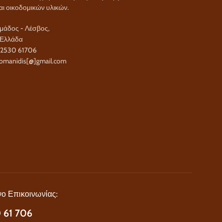
αι οικοδομικών υλικών.
άδος - Λέσβος,
 Ελλάδα
22530 61706
omanidis[@]gmail.com
ο Επικοινωνίας:
 61 706