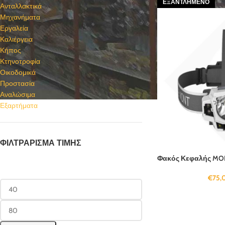
ΕΞΑΝΤΛΗΜΈΝΟ
Ανταλλακτικά
Μηχανήματα
Εργαλεία
Καλιέργεια
Κήπος
Κτηνοτροφία
Οικοδομικά
Προστασία
Αναλώσιμα
Εξαρτήματα
ΦΙΛΤΡΆΡΙΣΜΑ ΤΙΜΉΣ
Φακός Κεφαλής MONT
€
75,