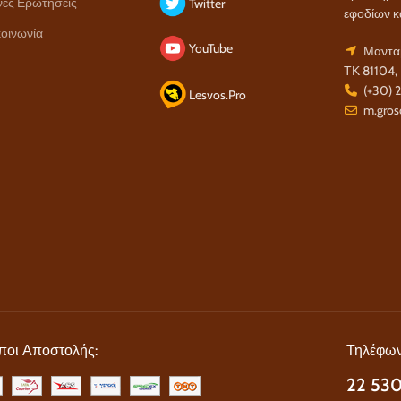
νές Ερωτήσεις
Twitter
εφοδίων κ
οινωνία
YouTube
Μανταμ
ΤΚ 81104,
(+30) 
Lesvos.Pro
m.gros
ποι Αποστολής:
Τηλέφων
22 530