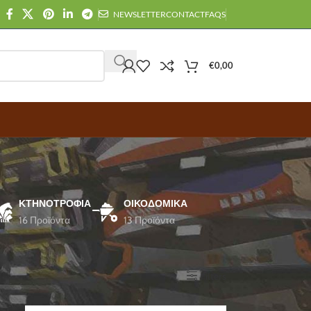
NEWSLETTER
CONTACT
FAQS
€
0,00
ΚΤΗΝΟΤΡΟΦΊΑ
ΟΙΚΟΔΟΜΙΚΆ
16 Προϊόντα
13 Προϊόντα
Εμφάνιση
12
24
36
Filters