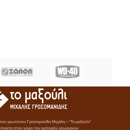
α του γεωπόνου Γροσομανίδη Μιχάλη – “Το μαξούλι”
ποιείτε στον χώρο του εμπορίου γεωργικών