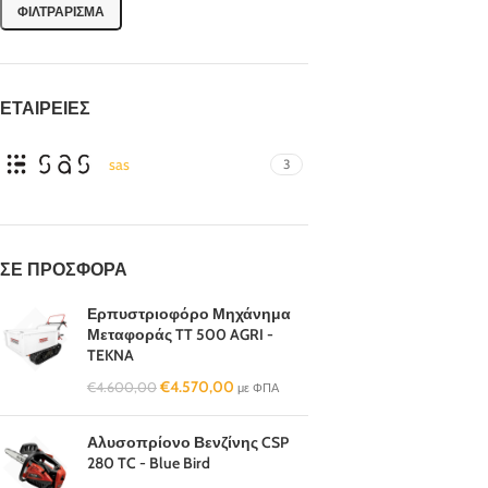
ΦΙΛΤΡΆΡΙΣΜΑ
ΕΤΑΙΡΕΊΕΣ
sas
3
ΣΕ ΠΡΟΣΦΟΡΆ
Ερπυστριοφόρο Μηχάνημα
Μεταφοράς TT 500 AGRI -
TEKNA
€
4.570,00
€
4.600,00
με ΦΠΑ
Αλυσοπρίονο Βενζίνης CSP
280 TC - Blue Bird