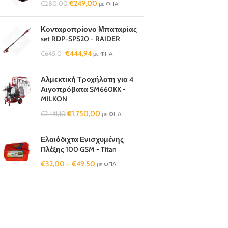
€
249,00
€
280,00
με ΦΠΑ
Κονταροπρίονο Μπαταρίας
set RDP-SPS20 - RAIDER
€
444,94
€
645,01
με ΦΠΑ
Αλμεκτική Τροχήλατη για 4
Αιγοπρόβατα SM660KK -
MILKON
€
1.750,00
€
2.141,10
με ΦΠΑ
Ελαιόδιχτα Ενισχυμένης
Πλέξης 100 GSM - Titan
€
32,00
–
€
49,50
με ΦΠΑ