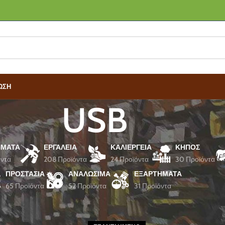
ΩΣΗ
USB
ΜΑΤΑ
ΕΡΓΑΛΕΊΑ
ΚΑΛΙΈΡΓΕΙΑ
ΚΉΠΟΣ
όντα
208 Προϊόντα
24 Προϊόντα
30 Προϊόντα
ΠΡΟΣΤΑΣΊΑ
ΑΝΑΛΏΣΙΜΑ
ΕΞΑΡΤΉΜΑΤΑ
65 Προϊόντα
52 Προϊόντα
31 Προϊόντα
τα με ετικέτα “USB”