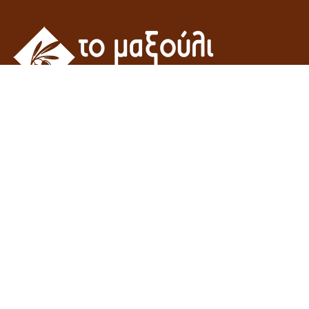
Η εταιρεία του γεωπόνου Γροσομανίδη Μιχάλη – “Το μαξούλι”
δραστηριοποιείτε στον χώρο του εμπορίου γεωργικών εφοδίων και
οικοδομικών υλικών.
Μανταμάδος - Λέσβος,
ΤΚ 81104, Ελλάδα
(+30) 22530 61706
m.grosomanidis[@]gmail.com