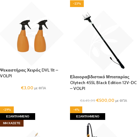
-23%
Ψεκαστήρας Χειρός DVL 1lt –
VOLPI
Ελαιοραβδιστικό Μπαταρίας
Olytech 455L Black Edition 12V-DC
€
3,00
– VOLPI
με ΦΠΑ
€
500,00
€
649,99
με ΦΠΑ
-29%
-4%
ΕΞΑΝΤΛΗΜΈΝΟ
ΕΞΑΝΤΛΗΜΈΝΟ
ΜΗ ΧΆΣΕΤΕ