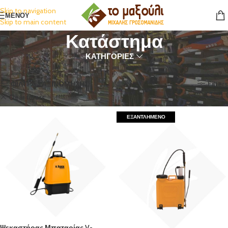
Skip to navigation
ΜΕΝΟΥ
Skip to main content
Κατάστημα
ΚΑΤΗΓΟΡΙΕΣ
Αρχική σελίδα
Κατάστημα
Προβάλλονται όλα - 11 αποτελέσματα
ΦΙΛΤΡΑ ΤΑΞΙΝΟΜΗΣΗΣ
Filters
Clear filters
VOLPI
ΕΞΑΝΤΛΗΜΈΝΟ
Ψεκαστήρας Μπαταρίας V-