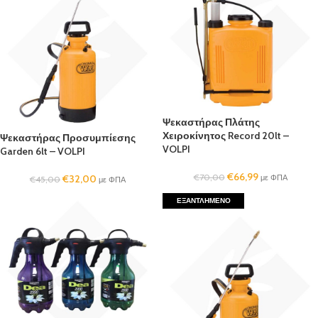
Ψεκαστήρας Πλάτης
Χειροκίνητος Record 20lt –
Ψεκαστήρας Προσυμπίεσης
VOLPI
Garden 6lt – VOLPI
€
66,99
€
70,00
€
32,00
με ΦΠΑ
€
45,00
με ΦΠΑ
ΕΞΑΝΤΛΗΜΈΝΟ