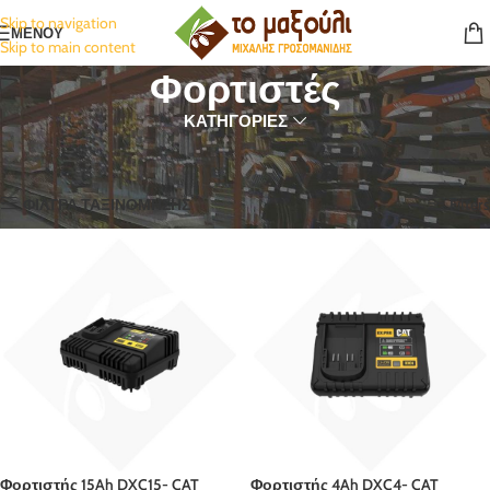
Skip to navigation
ΜΕΝΟΥ
Skip to main content
Φορτιστές
ΚΑΤΗΓΟΡΙΕΣ
Αρχική σελίδα
Εξαρτήματα
Φορτιστές
Προβάλλονται όλα - 8 αποτελέσματα
ΦΙΛΤΡΑ ΤΑΞΙΝΟΜΗΣΗΣ
Filters
Φορτιστής 15Ah DXC15- CAT
Φορτιστής 4Ah DXC4- CAT