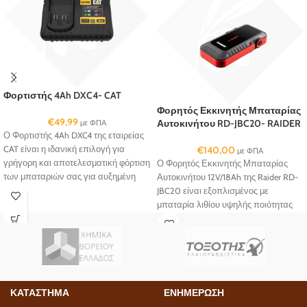
Φορτιστής 4Ah DXC4- CAT
Φορητός Εκκινητής Μπαταρίας
€
49,99
Αυτοκινήτου RD-JBC20- RAIDER
με ΦΠΑ
Ο Φορτιστής 4Ah DXC4 της εταιρείας
CAT είναι η ιδανική επιλογή για
€
140,00
με ΦΠΑ
γρήγορη και αποτελεσματική φόρτιση
Ο Φορητός Εκκινητής Μπαταρίας
των μπαταριών σας για αυξημένη
Αυτοκινήτου 12V/18Ah της Raider RD-
παραγωγικότητα.
JBC20 είναι εξοπλισμένος με
μπαταρία λιθίου υψηλής ποιότητας
και φακό LED.
ΚΑΤΑΣΤΗΜΑ
ΕΝΗΜΕΡΩΣΗ