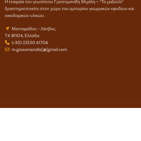
Η εταιρεία του γεωπόνου Γροσομανίδη Μιχάλη – “Το μαξούλι”
δραστηριοποιείτε στον χώρο του εμπορίου γεωργικών εφοδίων και
οικοδομικών υλικών.
Μανταμάδος - Λέσβος,
ΤΚ 81104, Ελλάδα
(+30) 22530 61706
m.grosomanidis[@]gmail.com
Τρόποι Πληρωμής:
Τρόποι Αποστολής: