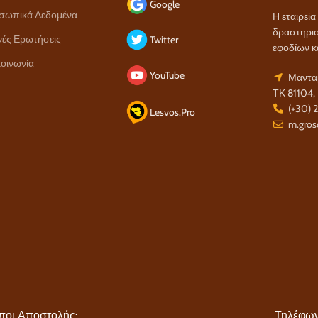
Google
σωπικά Δεδομένα
Η εταιρεί
δραστηριο
νές Ερωτήσεις
Twitter
εφοδίων κ
οινωνία
YouTube
Μανταμ
ΤΚ 81104,
(+30) 
Lesvos.Pro
m.gros
ποι Αποστολής:
Τηλέφων