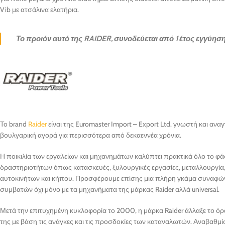
Vib με ατσάλινα ελατήρια.
Το προιόν αυτό της RAIDER, συνοδεύεται από 1 έτος εγγύηση
Το brand
Raider
είναι της Euromaster Import – Export Ltd. γνωστή και αν
βουλγαρική αγορά για περισσότερα από δεκαεννέα χρόνια.
Η ποικιλία των εργαλείων και μηχανημάτων καλύπτει πρακτικά όλο το φ
δραστηριοτήτων όπως κατασκευές, ξυλουργικές εργασίες, μεταλλουργία
αυτοκινήτων και κήπου. Προσφέρουμε επίσης μια πλήρη γκάμα συναφώ
συμβατών όχι μόνο με τα μηχανήματα της μάρκας Raider αλλά universal.
Μετά την επιτυχημένη κυκλοφορία το 2000, η μάρκα Raider άλλαξε το ό
της με βάση τις ανάγκες και τις προσδοκίες των καταναλωτών. Αναβαθμί