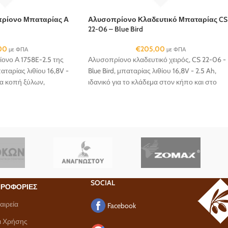
πρίονο Μπαταρίας Α
Αλυσοπρίονο Κλαδευτικό Μπαταρίας CS
22-06 – Blue Bird
00
€
205,00
με ΦΠΑ
με ΦΠΑ
ονο Α 1758E-2.5 της
Αλυσοπρίονο κλαδευτικό χειρός, CS 22-06 -
αταρίας λιθίου 16,8V -
Blue Bird, μπαταρίας λιθίου 16,8V - 2.5 Ah,
για κοπή ξύλων,
ιδανικό για το κλάδεμα στον κήπο και στο
ών δέντρων.
χωράφι...
SOCIAL
ΡΟΦΟΡΙΕΣ
αιρεία
Facebook
ι Χρήσης