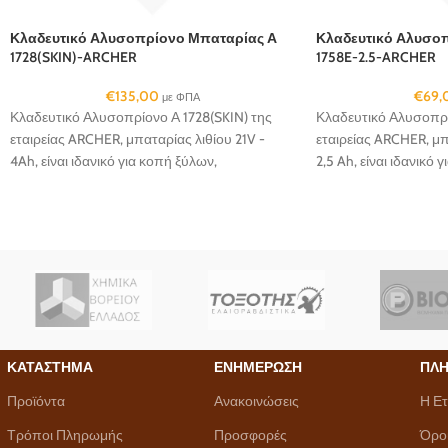
Κλαδευτικό Αλυσοπρίονο Μπαταρίας Α
Κλαδευτικό Αλυσο
1728(SKIN)-ARCHER
1758E-2.5-ARCHER
€
135,00
€
69,
με ΦΠΑ
Κλαδευτικό Αλυσοπρίονο Α 1728(SKIN) της
Κλαδευτικό Αλυσοπρί
εταιρείας ARCHER, μπαταρίας λιθίου 21V -
εταιρείας ARCHER, μπ
4Ah, είναι ιδανικό για κοπή ξύλων,
2,5 Ah, είναι ιδανικό 
καυσόξυλων και μικρών δέντρων
καυσόξυλων και μικρ
ΚΑΤΑΣΤΗΜΑ
ΕΝΗΜΕΡΩΣΗ
ΠΛΗ
Προϊόντα
Ανακοινώσεις
Η Ετ
Τρόποι Πληρωμής
Προσφορές
Όρο