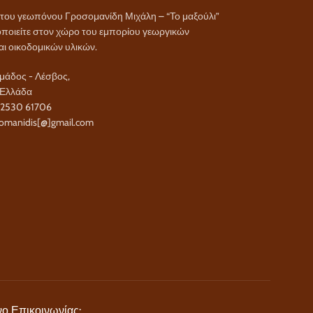
α του γεωπόνου Γροσομανίδη Μιχάλη – “Το μαξούλι”
ποιείτε στον χώρο του εμπορίου γεωργικών
αι οικοδομικών υλικών.
άδος - Λέσβος,
 Ελλάδα
22530 61706
omanidis[@]gmail.com
ο Επικοινωνίας: