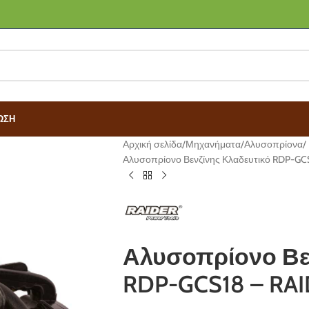
ΩΣΗ
Αρχική σελίδα
Μηχανήματα
Αλυσοπρίονα
Αλυσοπρίονο Βενζίνης Κλαδευτικό RDP-GC
Αλυσοπρίονο Βε
RDP-GCS18 – RA