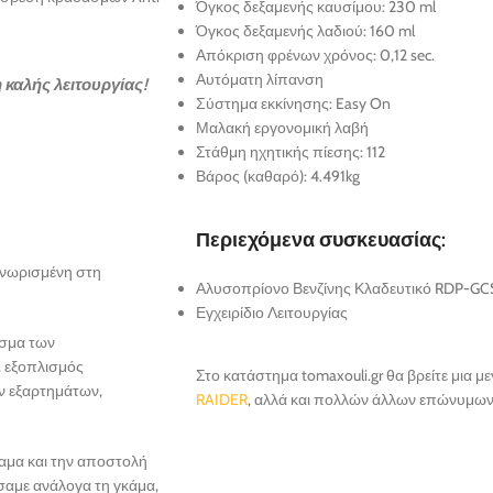
Όγκος δεξαμενής καυσίμου: 230 ml
Όγκος δεξαμενής λαδιού: 160 ml
Απόκριση φρένων χρόνος: 0,12 sec.
Αυτόματη λίπανση
 καλής λειτουργίας!
Σύστημα εκκίνησης: Easy On
Μαλακή εργονομική λαβή
Στάθμη ηχητικής πίεσης: 112
Βάρος (καθαρό): 4.491kg
Περιεχόμενα συσκευασίας:
αγνωρισμένη στη
Αλυσοπρίονο Βενζίνης Κλαδευτικό RDP-GC
Εγχειρίδιο Λειτουργίας
άσμα των
, εξοπλισμός
Στο κατάστημα tomaxouli.gr θα βρείτε μια 
ν εξαρτημάτων,
RAIDER
, αλλά και πολλών άλλων επώνυμων
ραμα και την αποστολή
σαμε ανάλογα τη γκάμα,