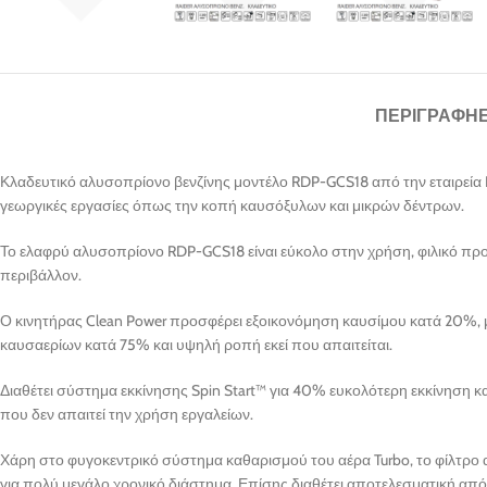
ΠΕΡΙΓΡΑΦΉ
Κλαδευτικό αλυσοπρίονο βενζίνης μοντέλο RDP-GCS18 από την εταιρεία R
γεωργικές εργασίες όπως την κοπή καυσόξυλων και μικρών δέντρων.
Το ελαφρύ αλυσοπρίονο RDP-GCS18 είναι εύκολο στην χρήση, φιλικό προς
περιβάλλον.
Ο κινητήρας Clean Power προσφέρει εξοικονόμηση καυσίμου κατά 20%,
καυσαερίων κατά 75% και υψηλή ροπή εκεί που απαιτείται.
Διαθέτει σύστημα εκκίνησης Spin Start™ για 40% ευκολότερη εκκίνηση κ
που δεν απαιτεί την χρήση εργαλείων.
Χάρη στο φυγοκεντρικό σύστημα καθαρισμού του αέρα Turbo, το φίλτρο
για πολύ μεγάλο χρονικό διάστημα. Επίσης διαθέτει αποτελεσματική α