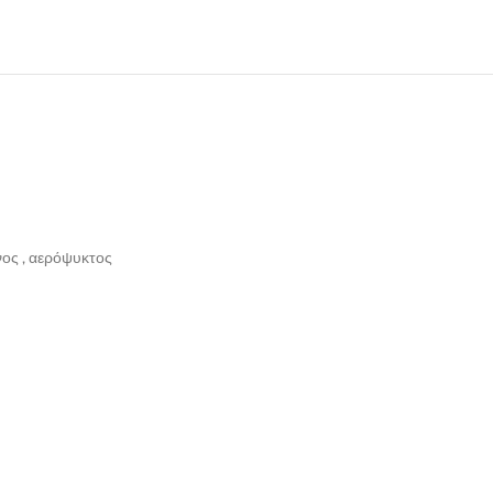
νος , αερόψυκτος