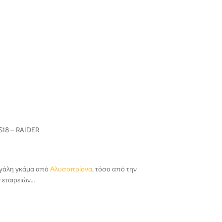
S18 – RAIDER
μεγάλη γκάμα από
Αλυσοπρίονα
, τόσο από την
 εταιρειών…