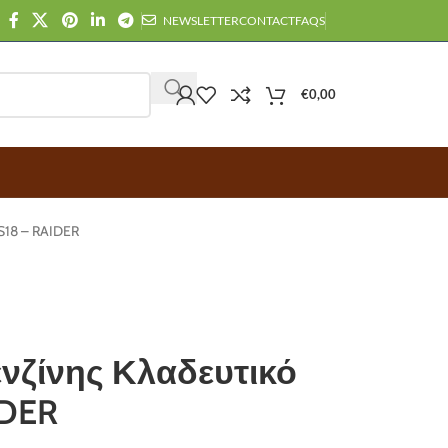
NEWSLETTER
CONTACT
FAQS
€
0,00
S18 – RAIDER
νζίνης Κλαδευτικό
IDER