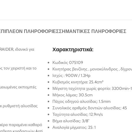
ΕΠΙΠΛΈΟΝ ΠΛΗΡΟΦΟΡΊΕΣ
ΣΗΜΑΝΤΙΚΈΣ ΠΛΗΡΟΦΟΡΊΕΣ
Χαρακτηριστικά:
AIDER, ιδανικό για
Κωδικός 075109
 τον χειριστή και το
Κινητήρας βενζίνης , μονοκύλινδρος , δίχρο
Ισχύς : 900W / 1.2Hp
Κυβισμός κινητήρα: 25.4cm³
 μειωμένες εκπομπές
Μέγιστη ταχύτητα χωρίς φορτίο: 3200min-1
Μήκος λάμας: 30.5cm
Πάχος οδηγού αλυσίδας: 1.5mm
αι ρυθμιστή αλυσίδας
Συνολικός αριθμός δοντιών αλυσίδας: 45
Ταχύτητα αλυσίδας: 12.9m/s
Βήμα αλυσίδας: 3/8″
 αέρα παραμένει καθαρό
Αναλογία μίγματος: 25: 1
πόσβεση κραδασμών Anti