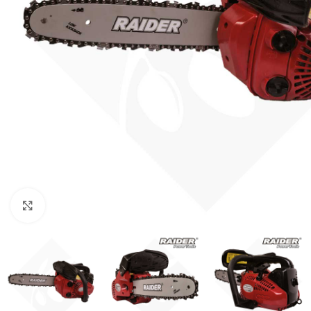
κλικ για μεγένθυνση