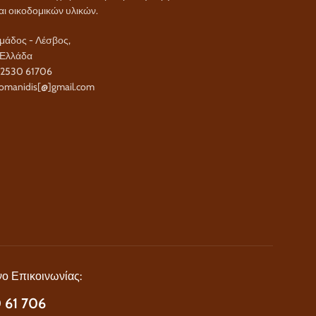
αι οικοδομικών υλικών.
άδος - Λέσβος,
 Ελλάδα
22530 61706
omanidis[@]gmail.com
ο Επικοινωνίας:
 61 706