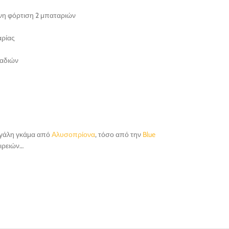
νη φόρτιση 2 μπαταριών
αρίας
λαδιών
μεγάλη γκάμα από
Αλυσοπρίονα
, τόσο από την
Blue
ιρειών…