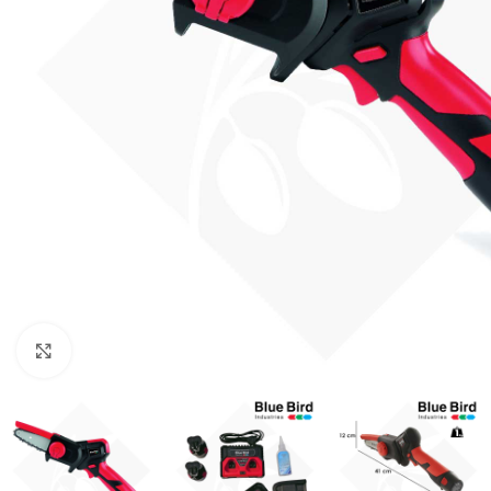
κλικ για μεγένθυνση