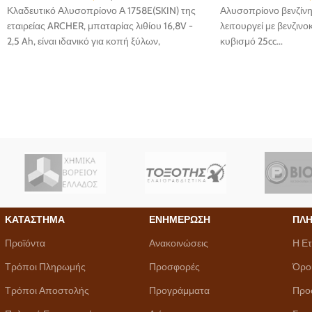
Κλαδευτικό Αλυσοπρίονο Α 1758E(SKIN) της
Αλυσοπρίονο βενζίνης 
εταιρείας ARCHER, μπαταρίας λιθίου 16,8V -
λειτουργεί με βενζινο
2,5 Ah, είναι ιδανικό για κοπή ξύλων,
κυβισμό 25cc...
καυσόξυλων και μικρών δέντρων.
ΚΑΤΑΣΤΗΜΑ
ΕΝΗΜΕΡΩΣΗ
ΠΛΗ
Προϊόντα
Ανακοινώσεις
Η Ετ
Τρόποι Πληρωμής
Προσφορές
Όρο
Τρόποι Αποστολής
Προγράμματα
Προ