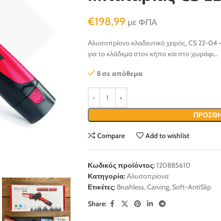
€
198,99
με ΦΠΑ
Αλυσοπρίονο κλαδευτικό χειρός, CS 22-04 – B
για το κλάδεμα στον κήπο και στο χωράφι…
8 σε απόθεμα
ΠΡΟΣΘΉ
Compare
Add to wishlist
Κωδικός προϊόντος:
120885610
Κατηγορία:
Αλυσοπρίονα
Ετικέτες:
Brushless
,
Carving
,
Soft-AntiSlip
Share: