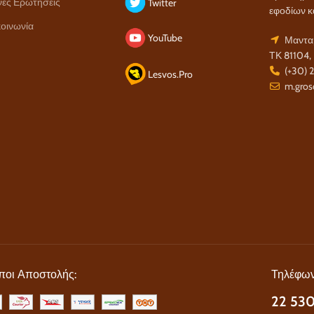
νές Ερωτήσεις
Twitter
εφοδίων κ
οινωνία
YouTube
Μανταμ
ΤΚ 81104,
(+30) 
Lesvos.Pro
m.gros
ποι Αποστολής:
Τηλέφων
22 530