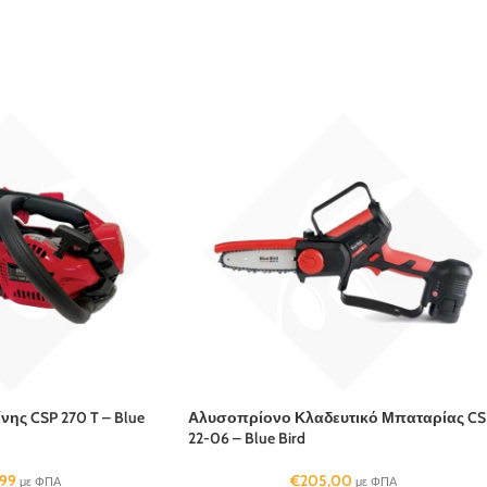
ης CSP 270 T – Blue
Αλυσοπρίονο Κλαδευτικό Μπαταρίας CS
22-06 – Blue Bird
,99
€
205,00
με ΦΠΑ
με ΦΠΑ