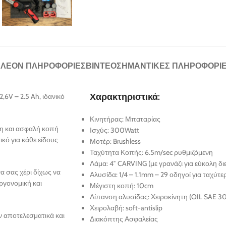
ΠΛΈΟΝ ΠΛΗΡΟΦΟΡΊΕΣ
ΒΊΝΤΕΟ
ΣΗΜΑΝΤΙΚΈΣ ΠΛΗΡΟΦΟΡΊ
Χαρακτηριστικά:
,6V – 2.5 Ah, ιδανικό
Κινητήρας: Μπαταρίας
λη και ασφαλή κοπή
Ισχύς: 300Watt
ό για κάθε είδους
Μοτέρ: Brushless
Ταχύτητα Κοπής: 6.5m/sec ρυθμιζόμενη
Λάμα: 4″ CARVING (με γρανάζι για εύκολη δι
να σας χέρι δίχως να
Αλυσίδα: 1/4 – 1.1mm – 29 οδηγοί για ταχύτ
ργονομική και
Μέγιστη κοπή: 10cm
Λίπανση αλυσίδας: Χειροκίνητη (OIL SAE 30
Χειρολαβή: soft-antislip
ν αποτελεσματικά και
Διακόπτης Ασφαλείας