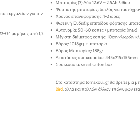
Μπαταρίες (2) Δύο 12.6V – 2.5Ah λιθίου
Φορτιστής μπαταρίας: διπλός για ταυτόχρο
 σετ εργαλείων για την
Χρόνος επαναφόρτισης: 1-2 ώρες
Φωτεινή Ένδειξη: επιπέδου φόρτισης μπατ
Αυτονομία: 50-60 κοπές / μπαταρία (max)
 22-04 με μήκος από 1,2
Μέγιστη διάμετρος κοπής: 10cm χλωρών κ
Βάρος: 1018gr με μπαταρία
Βάρος Μπαταρίας: 188gr
Διαστάσεις συσκευασίας: 445x215x155mm
Συσκευασία: smart carton box
Στο κατάστημα tomaxouli.gr θα βρείτε μια 
Bird
, αλλά και πολλών άλλων επώνυμων ετα