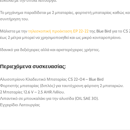
ευκολία με την οποία λειτουργεί.
Το μηχάνημα παραδίδεται με 2 μπαταρίες, φορτιστή μπαταρίας καθώς και
συντήρηση του.
Μάλιστα με την
τηλεσκοπική προέκταση EP 22-22
της Blue Bird για το CS
έως 2 μέτρα μπορεί να χρησιμοποιηθεί και ως μικρό κονταροπρίονο.
Ιδανικό για δεξιόχειρες αλλά και αριστερόχειρες χρήστες.
Περιεχόμενα συσκευασίας:
Αλυσοπρίονο Κλαδευτικό Μπαταρίας CS 22-04 – Blue Bird
Φορτιστής μπαταρίας (διπλός) για ταυτόχρονη φόρτιση 2 μπαταριών.
2 Μπαταρίες 12.6 V – 2.5 AHR Λιθίου.
Λιπαντικό σε μπουκαλάκι για την αλυσίδα (OIL SAE 30).
Εγχειρίδιο Λειτουργίας