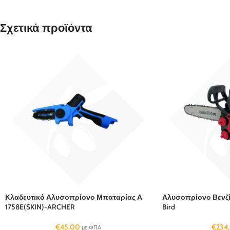
Σχετικά προϊόντα
Κλαδευτικό Αλυσοπρίονο Μπαταρίας Α
Αλυσοπρίονο Βενζίν
1758E(SKIN)-ARCHER
Bird
€
45,00
€
234
με ΦΠΑ