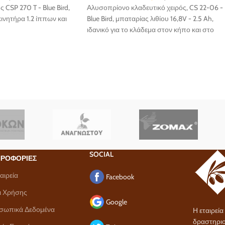
CSP 270 T - Blue Bird,
Αλυσοπρίονο κλαδευτικό χειρός, CS 22-06 -
κινητήρα 1.2 ίππων και
Blue Bird, μπαταρίας λιθίου 16,8V - 2.5 Ah,
ιδανικό για το κλάδεμα στον κήπο και στο
χωράφι...
SOCIAL
ΡΟΦΟΡΙΕΣ
αιρεία
Facebook
ι Χρήσης
Google
σωπικά Δεδομένα
Η εταιρεί
δραστηριο