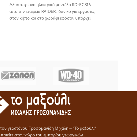
Αλυσοπρίονο ηλεκτρικό μοντέλο RD-ECS16
από την εταιρεία RAIDER, ιδανικό για εργασίες
στον κήπο και στο χωράφι εφόσον υπάρχει
ηλεκτρικό ρεύμα...
α του γεωπόνου Γροσομανίδη Μιχάλη – “Το μαξούλι”
ποιείτε στον χώρο του εμπορίου γεωργικών