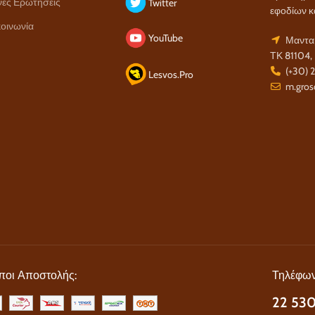
νές Ερωτήσεις
Twitter
εφοδίων κ
οινωνία
YouTube
Μανταμ
ΤΚ 81104,
(+30) 
Lesvos.Pro
m.gros
ποι Αποστολής:
Τηλέφων
22 530