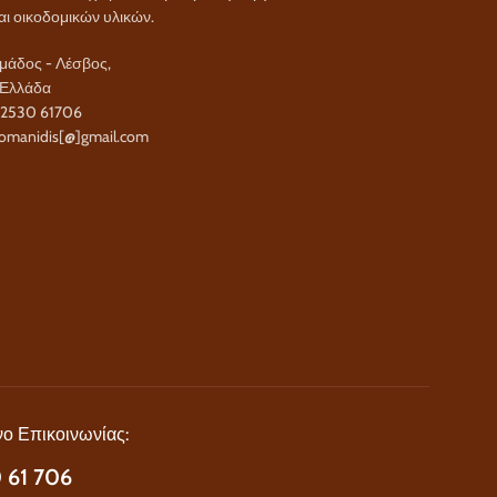
αι οικοδομικών υλικών.
άδος - Λέσβος,
 Ελλάδα
22530 61706
omanidis[@]gmail.com
ο Επικοινωνίας:
 61 706