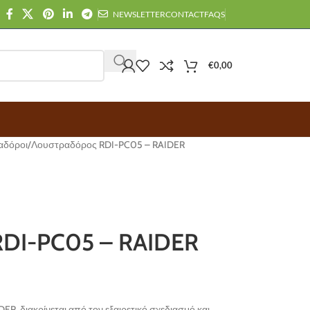
NEWSLETTER
CONTACT
FAQS
€
0,00
αδόροι
Λουστραδόρος RDI-PC05 – RAIDER
DI-PC05 – RAIDER
R, διακρίνεται από τον εξαιρετικό σχεδιασμό και