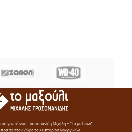
α του γεωπόνου Γροσομανίδη Μιχάλη – “Το μαξούλι”
ποιείτε στον χώρο του εμπορίου γεωργικών