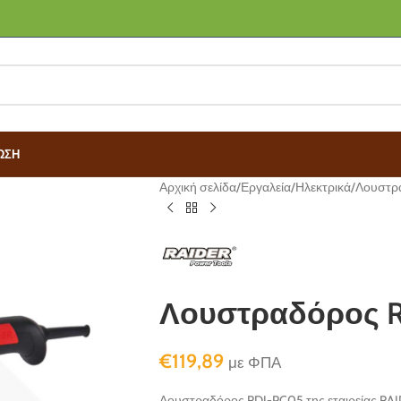
ΩΣΗ
Αρχική σελίδα
Εργαλεία
Ηλεκτρικά
Λουστρ
Λουστραδόρος R
€
119,89
με ΦΠΑ
Λουστραδόρος RDI-PC05 της εταιρείας RAIDE