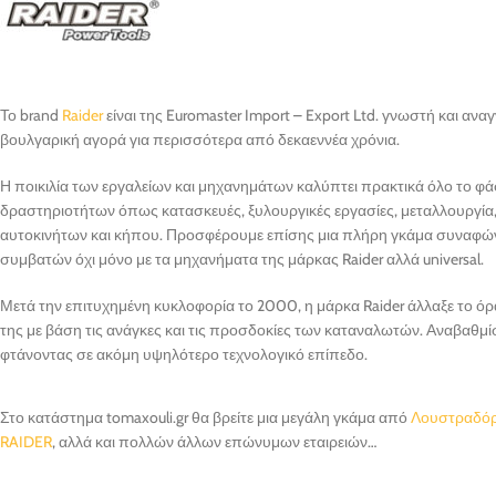
Το brand
Raider
είναι της Euromaster Import – Export Ltd. γνωστή και αν
βουλγαρική αγορά για περισσότερα από δεκαεννέα χρόνια.
Η ποικιλία των εργαλείων και μηχανημάτων καλύπτει πρακτικά όλο το φ
δραστηριοτήτων όπως κατασκευές, ξυλουργικές εργασίες, μεταλλουργία
αυτοκινήτων και κήπου. Προσφέρουμε επίσης μια πλήρη γκάμα συναφώ
συμβατών όχι μόνο με τα μηχανήματα της μάρκας Raider αλλά universal.
Μετά την επιτυχημένη κυκλοφορία το 2000, η μάρκα Raider άλλαξε το ό
της με βάση τις ανάγκες και τις προσδοκίες των καταναλωτών. Αναβαθμί
φτάνοντας σε ακόμη υψηλότερο τεχνολογικό επίπεδο.
Στο κατάστημα tomaxouli.gr θα βρείτε μια μεγάλη γκάμα από
Λουστραδό
RAIDER
, αλλά και πολλών άλλων επώνυμων εταιρειών…