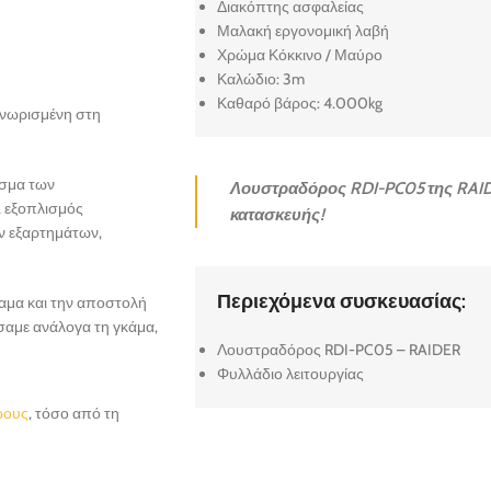
Διακόπτης ασφαλείας
Μαλακή εργονομική λαβή
Χρώμα Κόκκινο / Μαύρο
Καλώδιο: 3m
Καθαρό βάρος: 4.000kg
αγνωρισμένη στη
άσμα των
Λουστραδόρος RDI-PC05 της RAIDE
, εξοπλισμός
κατασκευής!
ν εξαρτημάτων,
Περιεχόμενα συσκευασίας:
ραμα και την αποστολή
σαμε ανάλογα τη γκάμα,
Λουστραδόρος RDI-PC05 – RAIDER
Φυλλάδιο λειτουργίας
ρους
, τόσο από τη