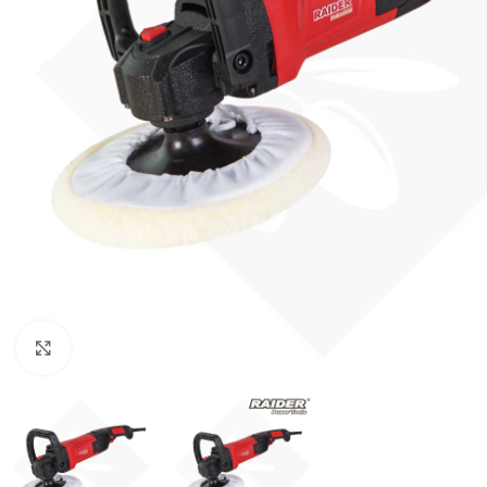
κλικ για μεγένθυνση