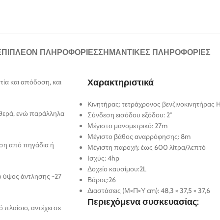
ΕΠΙΠΛΈΟΝ ΠΛΗΡΟΦΟΡΊΕΣ
ΣΗΜΑΝΤΙΚΈΣ ΠΛΗΡΟΦΟΡΊΕΣ
Χαρακτηριστικά
ία και απόδοση, και
Κινητήρας: τετράχρονος βενζινοκινητήρας
αθερά, ενώ παράλληλα
Σύνδεση εισόδου εξόδου: 2″
Μέγιστο μανομετρικό: 27m
Μέγιστο βάθος αναρρόφησης: 8m
ηση από πηγάδια ή
Μέγιστη παροχή: έως 600 λίτρα/λεπτό
Ισχύς: 4hp
Δοχείο καυσίμου:2L
ό ύψος άντλησης ~27
Βάρος:26
Διαστάσεις (Μ×Π×Υ cm): 48,3 × 37,5 × 37,6
Περιεχόμενα συσκευασίας:
πλαίσιο, αντέχει σε