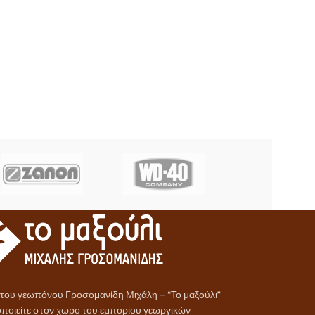
α του γεωπόνου Γροσομανίδη Μιχάλη – “Το μαξούλι”
ποιείτε στον χώρο του εμπορίου γεωργικών