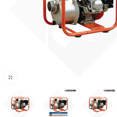
κλικ για μεγένθυνση