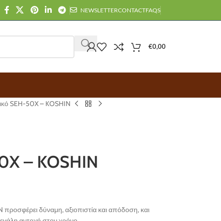
NEWSLETTER
CONTACT
FAQS
€
0,00
ικό SEH-50X – KOSHIN
50X – KOSHIN
N προσφέρει δύναμη, αξιοπιστία και απόδοση, και
μεγάλη αντοχή στον χρόνο.