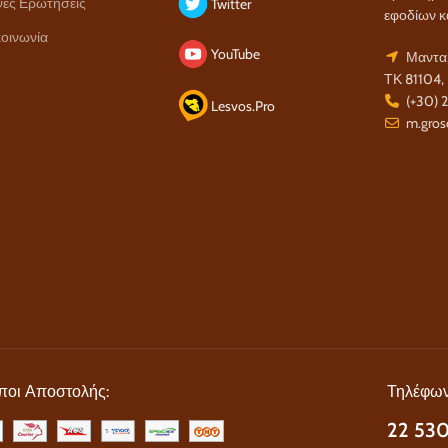
νές Ερωτήσεις
Twitter
εφοδίων κ
οινωνία
YouTube
Μανταμ
ΤΚ 81104,
(+30) 
Lesvos.Pro
m.gros
ποι Αποστολής:
Τηλέφων
22 530