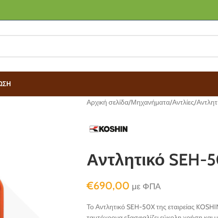
ΩΣΗ
Αρχική σελίδα
Μηχανήματα
Αντλίες
Αντλητ
Αντλητικό SEH-
€
690,00
με ΦΠΑ
Το Αντλητικό SEH-50X της εταιρείας KOSHI
ταυτόχρονα εξασφαλίζει εύκολη χρήση και 