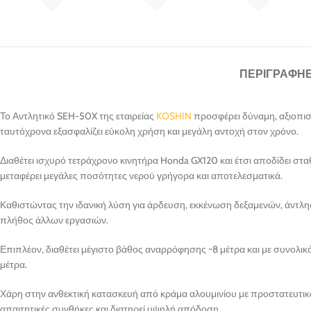
ΠΕΡΙΓΡΑΦΉ
Το Αντλητικό SEH-50X της εταιρείας
KOSHIN
προσφέρει δύναμη, αξιοπιστ
ταυτόχρονα εξασφαλίζει εύκολη χρήση και μεγάλη αντοχή στον χρόνο.
Διαθέτει ισχυρό τετράχρονο κινητήρα Honda GX120 και έτσι αποδίδει στ
μεταφέρει μεγάλες ποσότητες νερού γρήγορα και αποτελεσματικά.
Καθιστώντας την ιδανική λύση για άρδευση, εκκένωση δεξαμενών, άντλ
πλήθος άλλων εργασιών.
Επιπλέον, διαθέτει μέγιστο βάθος αναρρόφησης ~8 μέτρα και με συνολικ
μέτρα.
Χάρη στην ανθεκτική κατασκευή από κράμα αλουμινίου με προστατευτικό 
απαιτητικές συνθήκες και διατηρεί υψηλή απόδοση.