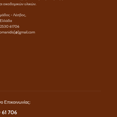
αι οικοδομικών υλικών.
άδος - Λέσβος,
 Ελλάδα
22530 61706
omanidis[@]gmail.com
ο Επικοινωνίας:
 61 706