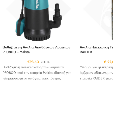
Βυθιζόμενη Αντλία Ακαθάρτων Λυμάτων
Αντλία Ηλεκτρική 
PF0800 – Makita
RAIDER
€
93,60
€
192
με ΦΠΑ
Βυθιζόμενη αντλία ακαθάρτων λυμάτων
Υποβρύχια ηλεκτρική
PF0800 από την εταιρεία Makita, ιδανική για
όμβριων υδάτων, μο
πλημμυρισμένα υπόγεια, λασπόνερα,
εταιρεία RAIDER, μια 
δεξαμενές και πηγάδια...
λύση...