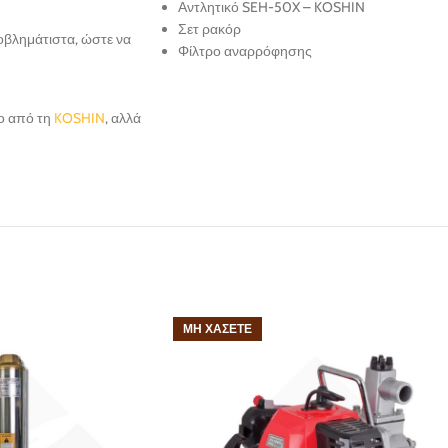
Αντλητικό SEH-50X – KOSHIN
Σετ ρακόρ
ροβλημάτιστα, ώστε να
Φίλτρο αναρρόφησης
σο από τη
KOSHIN
, αλλά
ΜΗ ΧΆΣΕΤΕ