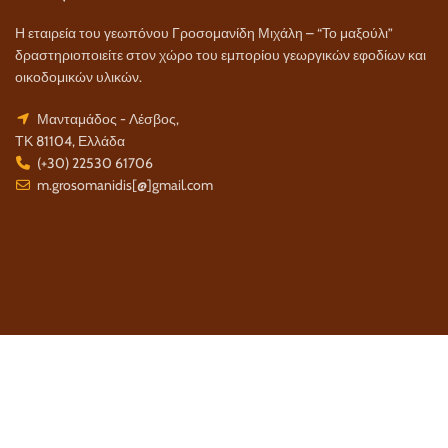
Η εταιρεία του γεωπόνου Γροσομανίδη Μιχάλη – “Το μαξούλι”
δραστηριοποιείτε στον χώρο του εμπορίου γεωργικών εφοδίων και
οικοδομικών υλικών.
Μανταμάδος - Λέσβος,
ΤΚ 81104, Ελλάδα
(+30) 22530 61706
m.grosomanidis[@]gmail.com
Τρόποι Πληρωμής:
Τρόποι Αποστολής: