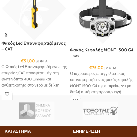
Φακός Led Επαναφορτιζόμενος
– CAT
Φακός Κεφαλής MONT 1500 G4
– sas
€
51,00
με ΦΠΑ
O Φακός Led Επαναφορτιζόμενος της
€
75,00
με ΦΠΑ
εταιρείας CAT προσφέρει μέγιστη
Ο ισχυρότερος επαγγελματικός
φωτεινότητα 400 lumens και
επαναφορτιζόμενος φακός κεφαλής
ανθεκτικότητα στο νερό με δείκτη
MONT 1500-G4 της εταιρείας sas με
προστασίας IPX4.
διπλή αυτόματη προσαρμογή...
ΚΑΤΑΣΤΗΜΑ
ΕΝΗΜΕΡΩΣΗ