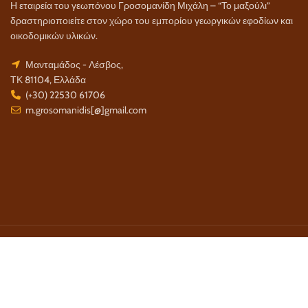
Η εταιρεία του γεωπόνου Γροσομανίδη Μιχάλη – “Το μαξούλι”
δραστηριοποιείτε στον χώρο του εμπορίου γεωργικών εφοδίων και
οικοδομικών υλικών.
Μανταμάδος - Λέσβος,
ΤΚ 81104, Ελλάδα
(+30) 22530 61706
m.grosomanidis[@]gmail.com
Τρόποι Πληρωμής:
Τρόποι Αποστολής: