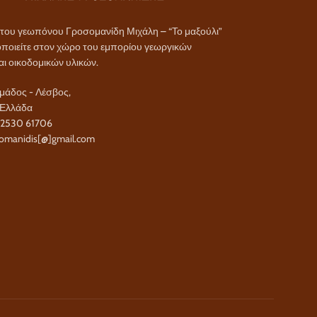
α του γεωπόνου Γροσομανίδη Μιχάλη – “Το μαξούλι”
ποιείτε στον χώρο του εμπορίου γεωργικών
αι οικοδομικών υλικών.
άδος - Λέσβος,
 Ελλάδα
22530 61706
omanidis[@]gmail.com