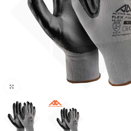
κλικ για μεγένθυνση