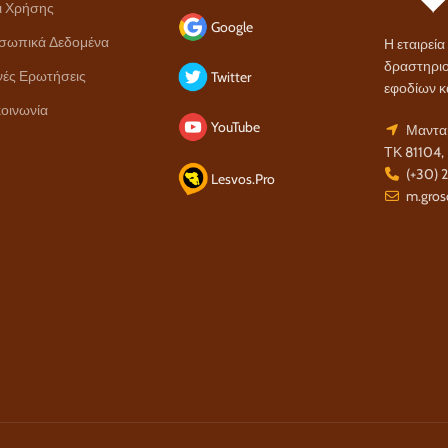
ι Χρήσης
Google
σωπικά Δεδομένα
Η εταιρεί
δραστηριο
νές Ερωτήσεις
Twitter
εφοδίων κ
οινωνία
YouTube
Μανταμ
ΤΚ 81104,
(+30) 
Lesvos.Pro
m.gros