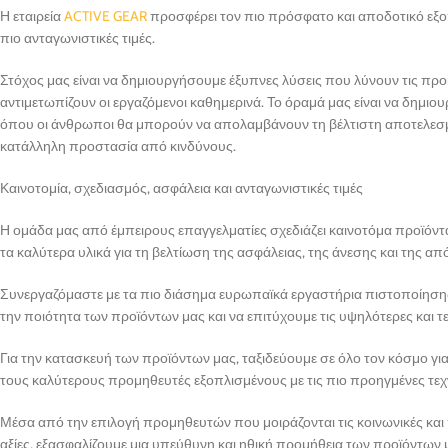
Η εταιρεία
ACTIVE GEAR
προσφέρει τον πιο πρόσφατο και αποδοτικό εξο
πιο ανταγωνιστικές τιμές.
Στόχος μας είναι να δημιουργήσουμε έξυπνες λύσεις που λύνουν τις πρ
αντιμετωπίζουν οι εργαζόμενοι καθημερινά. Το όραμά μας είναι να δημι
όπου οι άνθρωποι θα μπορούν να απολαμβάνουν τη βέλτιστη αποτελεσμ
κατάλληλη προστασία από κινδύνους.
Καινοτομία, σχεδιασμός, ασφάλεια και ανταγωνιστικές τιμές
Η ομάδα μας από έμπειρους επαγγελματίες σχεδιάζει καινοτόμα προϊόντα
τα καλύτερα υλικά για τη βελτίωση της ασφάλειας, της άνεσης και της α
Συνεργαζόμαστε με τα πιο διάσημα ευρωπαϊκά εργαστήρια πιστοποίησης
την ποιότητα των προϊόντων μας και να επιτύχουμε τις υψηλότερες και τε
Για την κατασκευή των προϊόντων μας, ταξιδεύουμε σε όλο τον κόσμο γι
τους καλύτερους προμηθευτές εξοπλισμένους με τις πιο προηγμένες τεχ
Μέσα από την επιλογή προμηθευτών που μοιράζονται τις κοινωνικές και
αξίες, εξασφαλίζουμε μια υπεύθυνη και ηθική προμήθεια των προϊόντων 