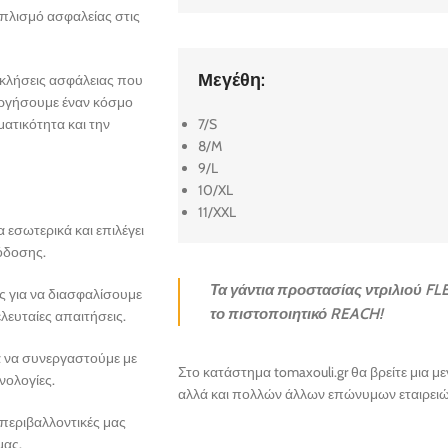
πλισμό ασφαλείας στις
Μεγέθη:
οκλήσεις ασφάλειας που
ουργήσουμε έναν κόσμο
ατικότητα και την
7/S
8/M
9/L
10/XL
11/XXL
 εσωτερικά και επιλέγει
πόδοσης.
Τα γάντια προστασίας ντριλιού F
 για να διασφαλίσουμε
το πιστοποιητικό REACH!
λευταίες απαιτήσεις.
α να συνεργαστούμε με
Στο κατάστημα tomaxouli.gr θα βρείτε μια 
νολογίες.
αλλά και πολλών άλλων επώνυμων εταιρει
 περιβαλλοντικές μας
μας.