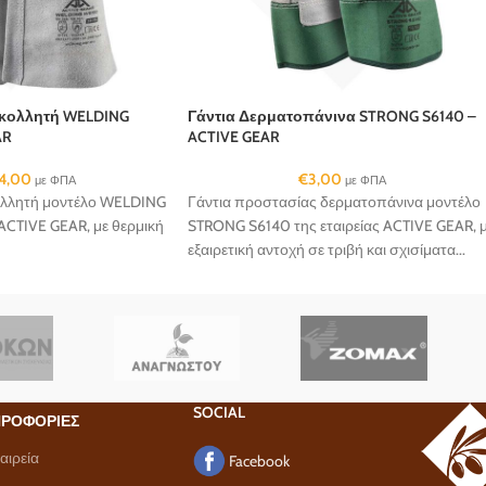
γκολλητή WELDING
Γάντια Δερματοπάνινα STRONG S6140 –
AR
ACTIVE GEAR
4,00
€
3,00
με ΦΠΑ
με ΦΠΑ
ολλητή μοντέλο WELDING
Γάντια προστασίας δερματοπάνινα μοντέλο
ACTIVE GEAR, με θερμική
STRONG S6140 της εταιρείας ACTIVE GEAR, 
εξαιρετική αντοχή σε τριβή και σχισίματα...
SOCIAL
ΡΟΦΟΡΙΕΣ
αιρεία
Facebook