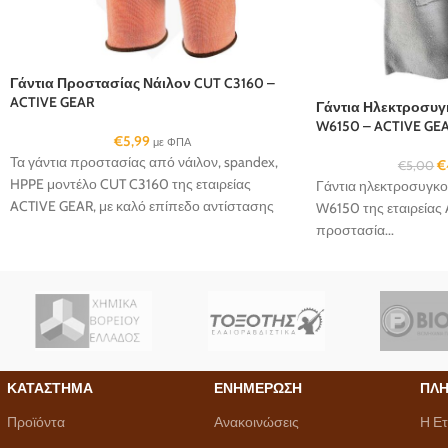
Γάντια Προστασίας Νάιλον CUT C3160 –
ACTIVE GEAR
Γάντια Ηλεκτροσυ
W6150 – ACTIVE GE
€
5,99
με ΦΠΑ
Τα γάντια προστασίας από νάιλον, spandex,
€
€
5,00
HPPE μοντέλο CUT C3160 της εταιρείας
Γάντια ηλεκτροσυγκ
ACTIVE GEAR, με καλό επίπεδο αντίστασης
W6150 της εταιρείας 
κοπής και εξαιρετική αντοχή σε τριβή και
προστασία...
σχισίματα...
ΚΑΤΑΣΤΗΜΑ
ΕΝΗΜΕΡΩΣΗ
ΠΛΗ
Προϊόντα
Ανακοινώσεις
Η Ετ