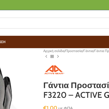
ΩΣΗ
Αρχική σελίδα
Προστασία
Γάντια
Γάντια Π
Γάντια Προστασί
F3220 – ACTIVE 
€
1,00
με ΦΠΑ