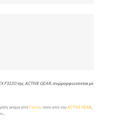
LEX F3220 της ACTIVE GEAR, συμμορφώνονται με
μεγάλη γκάμα από
Γάντια
, τόσο από την
ACTIVE GEAR
,
ών…