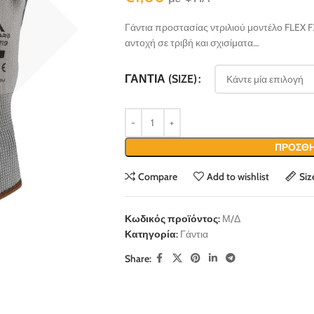
Γάντια προστασίας ντριλιού μοντέλο FLEX F3
αντοχή σε τριβή και σχισίματα…
ΓΆΝΤΙΑ (SIZE)
ΠΡΟΣΘΉ
Compare
Add to wishlist
Siz
Κωδικός προϊόντος:
Μ/Δ
Κατηγορία:
Γάντια
Share: