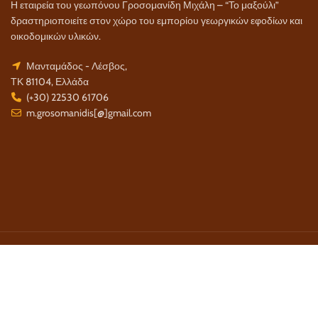
Η εταιρεία του γεωπόνου Γροσομανίδη Μιχάλη – “Το μαξούλι”
δραστηριοποιείτε στον χώρο του εμπορίου γεωργικών εφοδίων και
οικοδομικών υλικών.
Μανταμάδος - Λέσβος,
ΤΚ 81104, Ελλάδα
(+30) 22530 61706
m.grosomanidis[@]gmail.com
Τρόποι Πληρωμής:
Τρόποι Αποστολής: