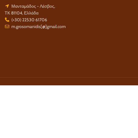
Μανταμάδος - Λέσβος,
ΤΚ 81104, Ελλάδα
(+30) 22530 61706
m.grosomanidis[@]gmail.com
Τρόποι Πληρωμής:
Τρόποι Αποστολής:
Τηλέφωνο Επικοινωνίας:
22 530 61 706