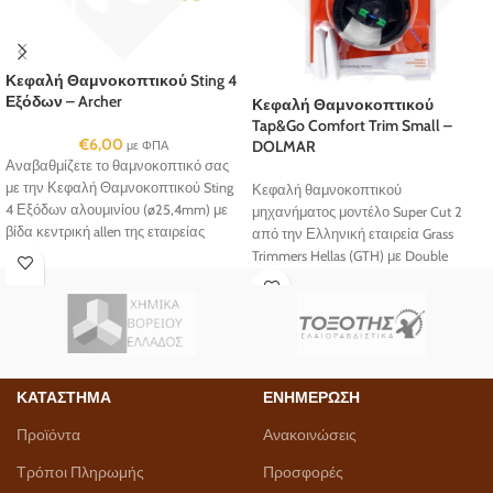
Κεφαλή Θαμνοκοπτικού Sting 4
Εξόδων – Archer
Κεφαλή Θαμνοκοπτικού
Tap&Go Comfort Trim Small –
€
6,00
DOLMAR
με ΦΠΑ
Αναβαθμίζετε το θαμνοκοπτικό σας
με την Κεφαλή Θαμνοκοπτικού Sting
Κεφαλή θαμνοκοπτικού
4 Εξόδων αλουμινίου (ø25,4mm) με
μηχανήματος μοντέλο Super Cut 2
βίδα κεντρική allen της εταιρείας
από την Ελληνική εταιρεία Grass
Archer και πετυχαίνετε ταχύτερη και
Trimmers Hellas (GTH) με Double
ποιο αποδοτική κοπή.
Action, με δύο (2) πτερύγια / λεπίδες
κοπής...
ΚΑΤΑΣΤΗΜΑ
ΕΝΗΜΕΡΩΣΗ
Προϊόντα
Ανακοινώσεις
Τρόποι Πληρωμής
Προσφορές