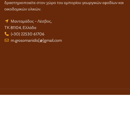
δραστηριοποιείτε στον χώρο του εμπορίου γεωργικών εφοδίων και
οικοδομικών υλικών.
Μανταμάδος - Λέσβος,
ΤΚ 81104, Ελλάδα
(+30) 22530 61706
m.grosomanidis[@]gmail.com
Τρόποι Πληρωμής:
Τρόποι Αποστολής:
Τηλέφωνο Επικοινωνίας: