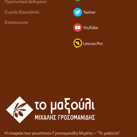
Προσωπικά Δεδομένα
Συχνές Ερωτήσεις
Twitter
Επικοινωνία
YouTube
Lesvos.Pro
Η εταιρεία του γεωπόνου Γροσομανίδη Μιχάλη – “Το μαξούλι”