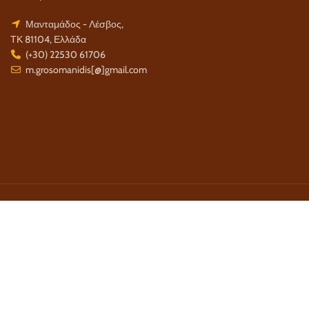
Μανταμάδος - Λέσβος,
ΤΚ 81104, Ελλάδα
(+30) 22530 61706
m.grosomanidis[@]gmail.com
Τρόποι Πληρωμής:
Τρόποι Αποστολής:
Τηλέφωνο Επικοινωνίας:
22 530 61 706