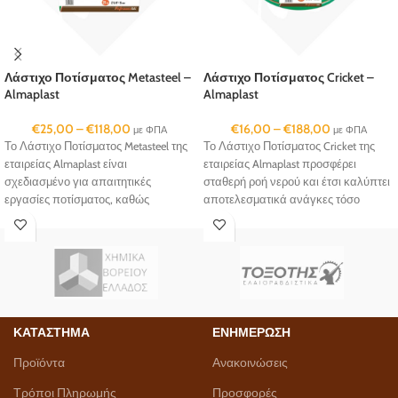
Λάστιχο Ποτίσματος Metasteel –
Λάστιχο Ποτίσματος Cricket –
Almaplast
Almaplast
€
25,00
–
€
118,00
€
16,00
–
€
188,00
με ΦΠΑ
με ΦΠΑ
Το Λάστιχο Ποτίσματος Metasteel της
Το Λάστιχο Ποτίσματος Cricket της
εταιρείας Almaplast είναι
εταιρείας Almaplast προσφέρει
σχεδιασμένο για απαιτητικές
σταθερή ροή νερού και έτσι καλύπτει
εργασίες ποτίσματος, καθώς
αποτελεσματικά ανάγκες τόσο
συνδυάζει ευελιξία με ανθεκτικότητα
οικιακής οσο και επαγγελματικής
και σταθερή απόδοση.
χρήσης.
ΚΑΤΑΣΤΗΜΑ
ΕΝΗΜΕΡΩΣΗ
Προϊόντα
Ανακοινώσεις
Τρόποι Πληρωμής
Προσφορές