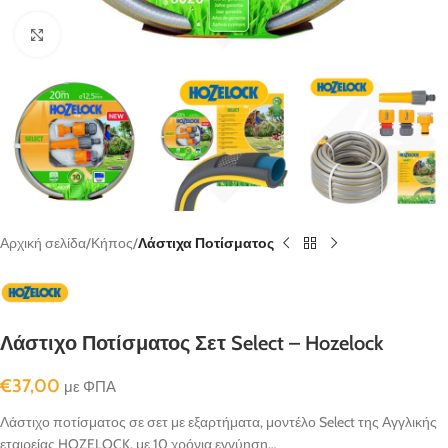
κλικ για μεγένθυνση
Αρχική σελίδα
Κήπος
Λάστιχα Ποτίσματος
Λάστιχο Ποτίσματος Σετ Select – Hozelock
€
37,00
με ΦΠΑ
Λάστιχο ποτίσματος σε σετ με εξαρτήματα, μοντέλο Select της Αγγλικής
εταιρείας HOZELOCK, με 10 χρόνια εγγύηση…