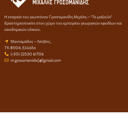
Η εταιρεία του γεωπόνου Γροσομανίδη Μιχάλη – “Το μαξούλι”
δραστηριοποιείτε στον χώρο του εμπορίου γεωργικών εφοδίων και
οικοδομικών υλικών.
Μανταμάδος - Λέσβος,
ΤΚ 81104, Ελλάδα
(+30) 22530 61706
m.grosomanidis[@]gmail.com
Τρόποι Πληρωμής:
Τρόποι Αποστολής: