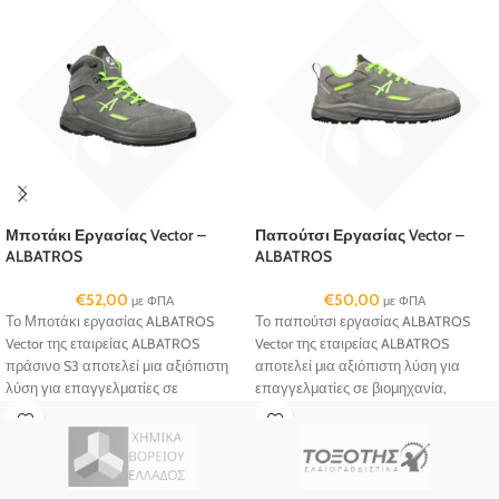
Μποτάκι Εργασίας Vector –
Παπούτσι Εργασίας Vector –
ALBATROS
ALBATROS
€
52,00
€
50,00
με ΦΠΑ
με ΦΠΑ
Το Μποτάκι εργασίας ALBATROS
Το παπούτσι εργασίας ALBATROS
Vector της εταιρείας ALBATROS
Vector της εταιρείας ALBATROS
πράσινο S3 αποτελεί μια αξιόπιστη
αποτελεί μια αξιόπιστη λύση για
λύση για επαγγελματίες σε
επαγγελματίες σε βιομηχανία,
βιομηχανία, αποθήκες, logistics και
αποθήκες, logistics και τεχνικά
τεχνικά επαγγέλματα.
επαγγέλματα.