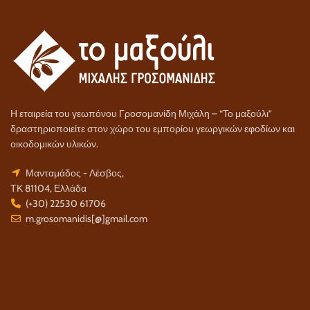
Η εταιρεία του γεωπόνου Γροσομανίδη Μιχάλη – “Το μαξούλι”
δραστηριοποιείτε στον χώρο του εμπορίου γεωργικών εφοδίων και
οικοδομικών υλικών.
Μανταμάδος - Λέσβος,
ΤΚ 81104, Ελλάδα
(+30) 22530 61706
m.grosomanidis[@]gmail.com