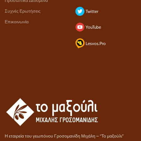
Προσωπικά Δεδομένα
Συχνές Ερωτήσεις
Twitter
Επικοινωνία
YouTube
Lesvos.Pro
Η εταιρεία του γεωπόνου Γροσομανίδη Μιχάλη – “Το μαξούλι”