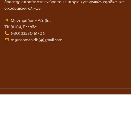
δραστηριοποιείτε στον χώρο του εμπορίου γεωργικών εφοδίων και
οικοδομικών υλικών.
Μανταμάδος - Λέσβος,
ΤΚ 81104, Ελλάδα
(+30) 22530 61706
m.grosomanidis[@]gmail.com
Τρόποι Πληρωμής:
Τρόποι Αποστολής:
Τηλέφωνο Επικοινωνίας: