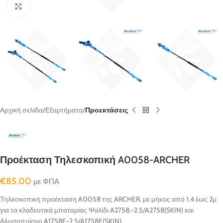
κλικ για μεγένθυνση
Αρχική σελίδα
Εξαρτήματα
Προεκτάσεις
Προέκταση Τηλεσκοπική A0058-ARCHER
€
85,00
με ΦΠΑ
Τηλεσκοπική προέκταση A0058 της ARCHER, με μήκος από 1,4 έως 2μ
για τα κλαδευτικά μπαταρίας Ψαλίδι A2758.-2.5/A2758(SKIN) και
Αλυσοπρίονο A1758E-2.5/A1758E(SKIN).