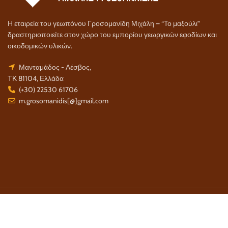
Η εταιρεία του γεωπόνου Γροσομανίδη Μιχάλη – “Το μαξούλι”
δραστηριοποιείτε στον χώρο του εμπορίου γεωργικών εφοδίων και
οικοδομικών υλικών.
Μανταμάδος - Λέσβος,
ΤΚ 81104, Ελλάδα
(+30) 22530 61706
m.grosomanidis[@]gmail.com
Τρόποι Πληρωμής:
Τρόποι Αποστολής: