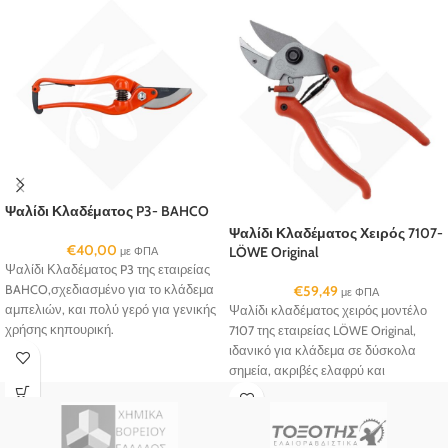
Ψαλίδι Κλαδέματος P3- BAHCO
Ψαλίδι Κλαδέματος Χειρός 7107-
€
40,00
LÖWE Original
με ΦΠΑ
Ψαλίδι Κλαδέματος P3 της εταιρείας
BAHCO,σχεδιασμένο για το κλάδεμα
€
59,49
με ΦΠΑ
αμπελιών, και πολύ γερό για γενικής
Ψαλίδι κλαδέματος χειρός μοντέλο
χρήσης κηπουρική.
7107 της εταιρείας LÖWE Original,
ιδανικό για κλάδεμα σε δύσκολα
σημεία, ακριβές ελαφρύ και
ευέλικτο...