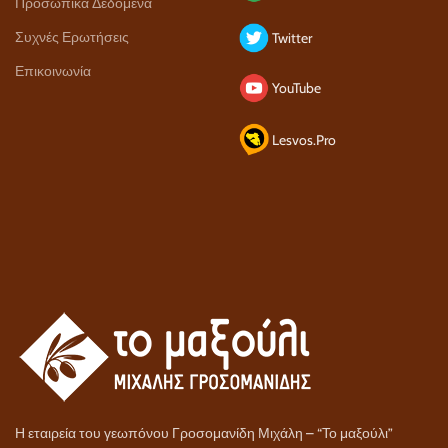
Προσωπικά Δεδομένα
Συχνές Ερωτήσεις
Twitter
Επικοινωνία
YouTube
Lesvos.Pro
Η εταιρεία του γεωπόνου Γροσομανίδη Μιχάλη – “Το μαξούλι”