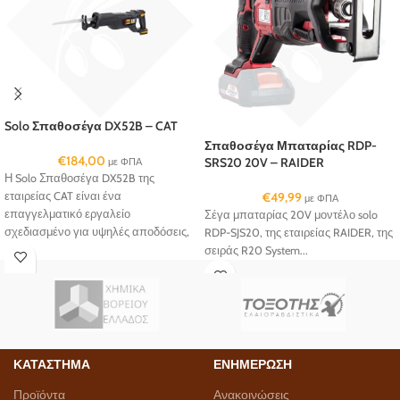
Solo Σπαθοσέγα DX52B – CAT
Σπαθοσέγα Μπαταρίας RDP-
€
184,00
SRS20 20V – RAIDER
με ΦΠΑ
Η Solo Σπαθοσέγα DX52B της
εταιρείας CAT είναι ένα
€
49,99
με ΦΠΑ
επαγγελματικό εργαλείο
Σέγα μπαταρίας 20V μοντέλο solo
σχεδιασμένο για υψηλές αποδόσεις,
RDP-SJS20, της εταιρείας RAIDER, της
μεγάλη διάρκεια ζωής και απόλυτο
σειράς R20 System...
έλεγχο στις πιο απαιτητικές κοπές.
ΚΑΤΑΣΤΗΜΑ
ΕΝΗΜΕΡΩΣΗ
Προϊόντα
Ανακοινώσεις