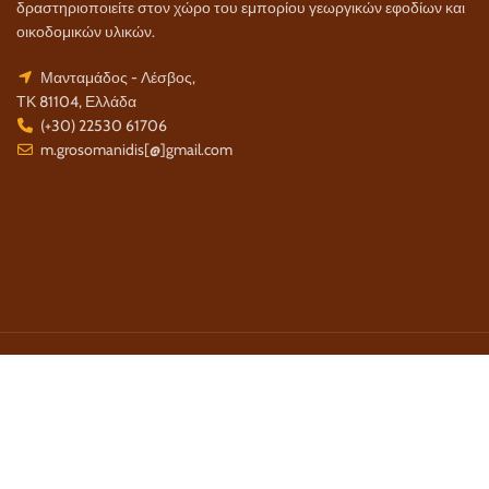
δραστηριοποιείτε στον χώρο του εμπορίου γεωργικών εφοδίων και
οικοδομικών υλικών.
Μανταμάδος - Λέσβος,
ΤΚ 81104, Ελλάδα
(+30) 22530 61706
m.grosomanidis[@]gmail.com
Τρόποι Πληρωμής:
Τρόποι Αποστολής:
Τηλέφωνο Επικοινωνίας: