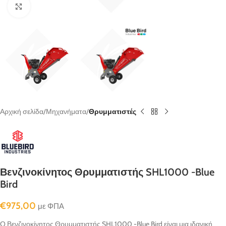
κλικ για μεγένθυνση
Αρχική σελίδα
Μηχανήματα
Θρυμματιστές
Βενζινοκίνητος Θρυμματιστής SHL1000 -Blue
Bird
€
975,00
με ΦΠΑ
Ο Βενζινοκίνητος Θρυμματιστής SHL1000 -Blue Bird είναι μια ιδανική