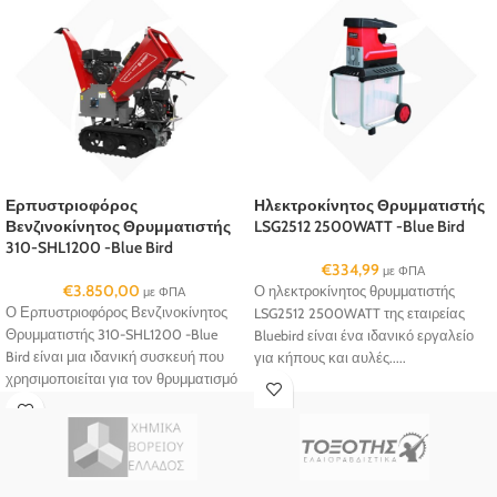
Ερπυστριοφόρος
Ηλεκτροκίνητος Θρυμματιστής
Βενζινοκίνητος Θρυμματιστής
LSG2512 2500WATT -Blue Bird
310-SHL1200 -Blue Bird
€
334,99
με ΦΠΑ
€
3.850,00
Ο ηλεκτροκίνητος θρυμματιστής
με ΦΠΑ
Ο Ερπυστριοφόρος Βενζινοκίνητος
LSG2512 2500WATT της εταιρείας
Θρυμματιστής 310-SHL1200 -Blue
Bluebird είναι ένα ιδανικό εργαλείο
Bird είναι μια ιδανική συσκευή που
για κήπους και αυλές.....
χρησιμοποιείται για τον θρυμματισμό
ή κοπή ξύλων, κλαδιών, φύλλων και
άλλων οργανικών υλικών.