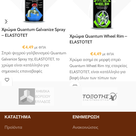
Χρώμα Quantum Galvanize Spray
– ELASTOTET
Χρώμα Quantum Wheel Rim –
ELASTOTET
€
4,49
με ΦΠΑ
Σπρέι ψυχρού γαλβανισμού Quantum
€
4,49
με ΦΠΑ
Galvanize Spray της ELASTOTET, το
Χρώμα ασημί σε μορφή σπρέι
χρώμα είναι κατάλληλο για
Quantum Wheel Rim της εταιρείας
σημειακές επαναβαφές
ELASTOTET, είναι κατάλληλο για
γαλβανισμένων επιφανειών...
βαφή όλων των τύπων των
μεταλλικών ζαντών...
ΚΑΤΑΣΤΗΜΑ
ΕΝΗΜΕΡΩΣΗ
Προϊόντα
Ανακοινώσεις