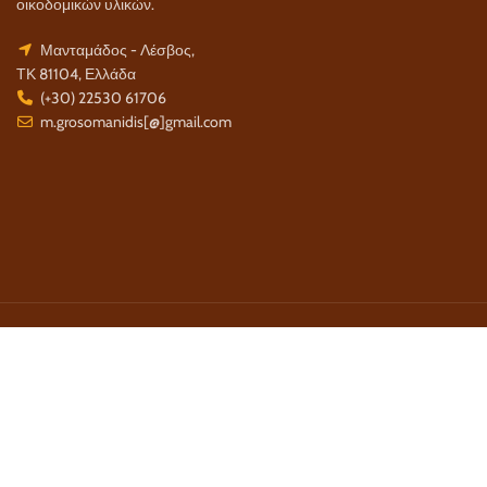
οικοδομικών υλικών.
Μανταμάδος - Λέσβος,
ΤΚ 81104, Ελλάδα
(+30) 22530 61706
m.grosomanidis[@]gmail.com
Τρόποι Πληρωμής:
Τρόποι Αποστολής:
Τηλέφωνο Επικοινωνίας: