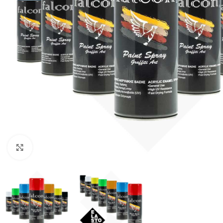
κλικ για μεγένθυνση