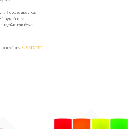
ης 1 συστατικού και
ική αγορά των
τα μεγαλύτερα έργα
τόσο από την
ELASTOTET
,