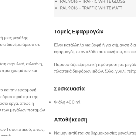
RAL 9016 – TRAFFIC WHITE GLOSS
RAL 9016 – TRAFFIC WHITE MATT
Τομείς Εφαρμογών
γή μιας μεγάλης
ία διανέμει άμεσα σε
Είναι κατάλληλο για βαφή ή για σήμανση δι
εφαρμογές, στον κλάδο αυτοκινήτου, σε οικ
ση ακρυλικό, σιλικόνη,
Παρουσιάζει εξαιρετική πρόσφυση σε μεγάλ
σπρέι χρωμάτων και
πλαστικά διαφόρων ειδών, ξύλο, γυαλί, πέτρ
Συσκευασία
σο και την εφαρμογή
ια δραστηριότητα της
Φιάλη 400 ml
όσια έργα, όπως η
ων των μεγάλων ποταμών
Αποθήκευση
ων 1 συστατικού, όπως:
Να μην εκτίθεται σε θερμοκρασίες μεγαλύτε
ητικά.