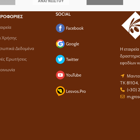
SOCIAL
ΡΟΦΟΡΙΕΣ
αιρεία
Facebook
ι Χρήσης
Google
σωπικά Δεδομένα
Η εταιρεί
δραστηριο
νές Ερωτήσεις
Twitter
εφοδίων κ
οινωνία
YouTube
Μανταμ
ΤΚ 81104,
(+30) 
Lesvos.Pro
m.gros