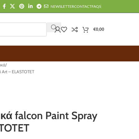
NEWSLETTER
CONTACT
FAQS
€
0,00
ικά
ti Art – ELASTOTET
 falcon Paint Spray
ASTOTET