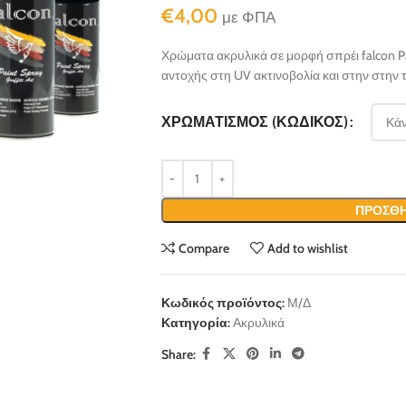
€
4,00
με ΦΠΑ
Χρώματα ακρυλικά σε μορφή σπρέι falcon Pai
αντοχής στη UV ακτινοβολία και στην στην 
ΧΡΩΜΑΤΙΣΜΌΣ (ΚΩΔΙΚΌΣ)
ΠΡΟΣΘΉ
Compare
Add to wishlist
Κωδικός προϊόντος:
Μ/Δ
Κατηγορία:
Ακρυλικά
Share: