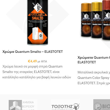
Χρώμα Quantum Smalto – ELASTOTET
Χρώματα Quantum Col
€
4,49
με ΦΠΑ
ELASTOTET
Χρώμα λευκό σε μορφή σπρέι Quantum
Smalto της εταιρείας ELASTOTET, είναι
Μεταλλικά ακρυλικά 
κατάλληλο κατάλληλο για βαφή λευκών ειδών
Quantum Color Spray M
οικιακών συσκευών...
ELASTOTET. Σπρέι χρ
για μεγάλη γυαλάδα...