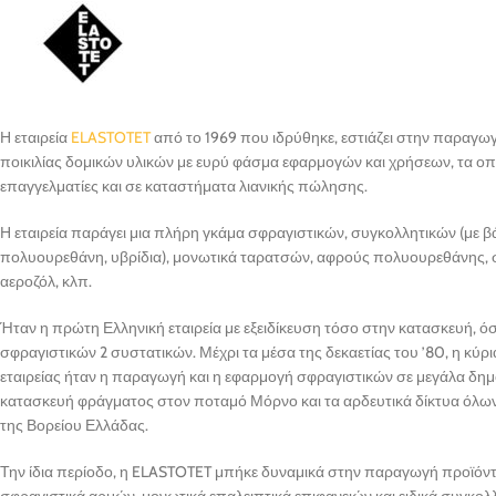
Η εταιρεία
ELASTOTET
από το 1969 που ιδρύθηκε, εστιάζει στην παραγω
ποικιλίας δομικών υλικών με ευρύ φάσμα εφαρμογών και χρήσεων, τα οπο
επαγγελματίες και σε καταστήματα λιανικής πώλησης.
Η εταιρεία παράγει μια πλήρη γκάμα σφραγιστικών, συγκολλητικών (με βά
πολυουρεθάνη, υβρίδια), μονωτικά ταρατσών, αφρούς πολυουρεθάνης, 
αεροζόλ, κλπ.
Ήταν η πρώτη Ελληνική εταιρεία με εξειδίκευση τόσο στην κατασκευή, ό
σφραγιστικών 2 συστατικών. Μέχρι τα μέσα της δεκαετίας του ’80, η κύρ
εταιρείας ήταν η παραγωγή και η εφαρμογή σφραγιστικών σε μεγάλα δημ
κατασκευή φράγματος στον ποταμό Μόρνο και τα αρδευτικά δίκτυα όλ
της Βορείου Ελλάδας.
Την ίδια περίοδο, η ELASTOTET μπήκε δυναμικά στην παραγωγή προϊόντ
σφραγιστικά αρμών, μονωτικά επαλειπτικά επιφανειών και ειδικά συγκολλ