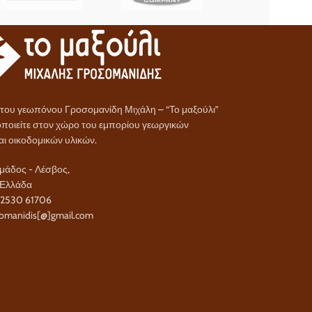
α του γεωπόνου Γροσομανίδη Μιχάλη – “Το μαξούλι”
ποιείτε στον χώρο του εμπορίου γεωργικών
αι οικοδομικών υλικών.
άδος - Λέσβος,
 Ελλάδα
22530 61706
omanidis[@]gmail.com