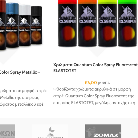
Χρώματα Quantum Color Spray Fluorescent
ELASTOTET
or Spray Metallic –
€
6,00
με ΦΠΑ
Φθορίζοντα χρώματα ακρυλικά σε μορφή
χρώματα σε μορφή σπρέι
σπρέι Quantum Color Spray Fluorescent της
etallic της εταιρείας
εταιρείας ELASTOTET, μεγάλης αντοχής στη
ώματος μεταλλικού εφέ
UV ακτινοβολία και στην στην τριβή...