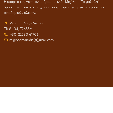
Η εταιρεία του γεωπόνου Γροσομανίδη Μιχάλη – “Το μαξούλι”
δραστηριοποιείτε στον χώρο του εμπορίου γεωργικών εφοδίων και
οικοδομικών υλικών.
Μανταμάδος - Λέσβος,
ΤΚ 81104, Ελλάδα
(+30) 22530 61706
m.grosomanidis[@]gmail.com
Τρόποι Πληρωμής:
Τρόποι Αποστολής: