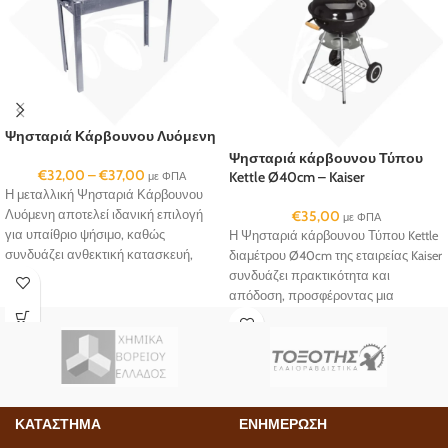
Ψησταριά Κάρβουνου Λυόμενη
Ψησταριά κάρβουνου Τύπου
€
32,00
–
€
37,00
Kettle Ø40cm – Kaiser
με ΦΠΑ
Η μεταλλική Ψησταριά Κάρβουνου
Λυόμενη αποτελεί ιδανική επιλογή
€
35,00
με ΦΠΑ
για υπαίθριο ψήσιμο, καθώς
Η Ψησταριά κάρβουνου Τύπου Kettle
συνδυάζει ανθεκτική κατασκευή,
διαμέτρου Ø40cm της εταιρείας Kaiser
πρακτικό σχεδιασμό και εύκολη
συνδυάζει πρακτικότητα και
χρήση.
απόδοση, προσφέροντας μια
ολοκληρωμένη εμπειρία ψησίματος
για κάθε περίσταση.
ΚΑΤΑΣΤΗΜΑ
ΕΝΗΜΕΡΩΣΗ