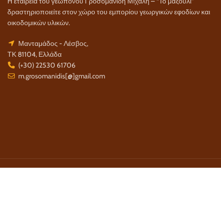
Η εταιρεία του γεωπόνου Γροσομανίδη Μιχάλη – “Το μαξούλι”
δραστηριοποιείτε στον χώρο του εμπορίου γεωργικών εφοδίων και
οικοδομικών υλικών.
Μανταμάδος - Λέσβος,
ΤΚ 81104, Ελλάδα
(+30) 22530 61706
m.grosomanidis[@]gmail.com
Τρόποι Πληρωμής:
Τρόποι Αποστολής: