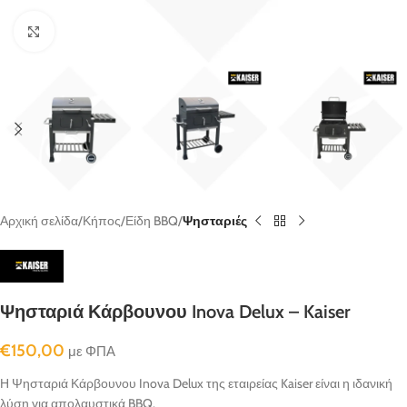
κλικ για μεγένθυνση
Αρχική σελίδα
Κήπος
Είδη BBQ
Ψησταριές
Ψησταριά Κάρβουνου Inova Delux – Kaiser
€
150,00
με ΦΠΑ
Η Ψησταριά Κάρβουνου Inova Delux της εταιρείας Kaiser είναι η ιδανική
λύση για απολαυστικά BBQ.