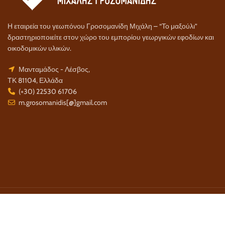
Η εταιρεία του γεωπόνου Γροσομανίδη Μιχάλη – “Το μαξούλι”
δραστηριοποιείτε στον χώρο του εμπορίου γεωργικών εφοδίων και
οικοδομικών υλικών.
Μανταμάδος - Λέσβος,
ΤΚ 81104, Ελλάδα
(+30) 22530 61706
m.grosomanidis[@]gmail.com
Τρόποι Πληρωμής:
Τρόποι Αποστολής: