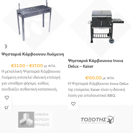
Ψησταριά Κάρβουνου Λυόμενη
Ψησταριά Κάρβουνου Inova
€
32,00
–
€
37,00
Delux – Kaiser
με ΦΠΑ
Η μεταλλική Ψησταριά Κάρβουνου
Λυόμενη αποτελεί ιδανική επιλογή
€
150,00
με ΦΠΑ
για υπαίθριο ψήσιμο, καθώς
Η Ψησταριά Κάρβουνου Inova Delux
συνδυάζει ανθεκτική κατασκευή,
της εταιρείας Kaiser είναι η ιδανική
πρακτικό σχεδιασμό και εύκολη
λύση για απολαυστικά BBQ.
χρήση.