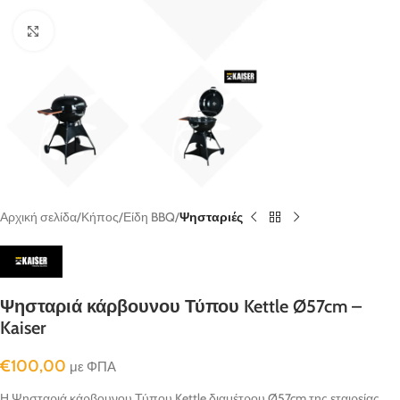
κλικ για μεγένθυνση
Αρχική σελίδα
Κήπος
Είδη BBQ
Ψησταριές
Ψησταριά κάρβουνου Τύπου Kettle Ø57cm –
Kaiser
€
100,00
με ΦΠΑ
Η Ψησταριά κάρβουνου Τύπου Kettle διαμέτρου Ø57cm της εταιρείας