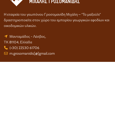
Η εταιρεία του γεωπόνου Γροσομανίδη Μιχάλη – “Το μαξούλι”
δραστηριοποιείτε στον χώρο του εμπορίου γεωργικών εφοδίων και
οικοδομικών υλικών.
Μανταμάδος - Λέσβος,
ΤΚ 81104, Ελλάδα
(+30) 22530 61706
m.grosomanidis[@]gmail.com
Τρόποι Πληρωμής:
Τρόποι Αποστολής: